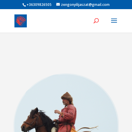
+36309826505
zengonyilijaszat@gmail.com