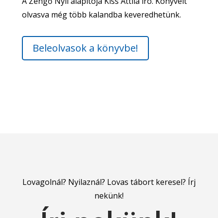
A Zengő Nyíl alapítója Kiss Attila író. Könyveit
olvasva még több kalandba keveredhetünk.
Beleolvasok a könyvbe!
Lovagolnál? Nyilaznál? Lovas tábort keresel? Írj
nekünk!