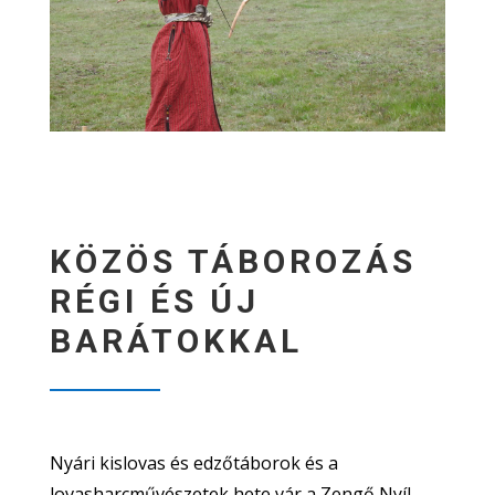
KÖZÖS TÁBOROZÁS
RÉGI ÉS ÚJ
BARÁTOKKAL
Nyári kislovas és edzőtáborok és a
lovasharcművészetek hete vár a Zengő Nyíl