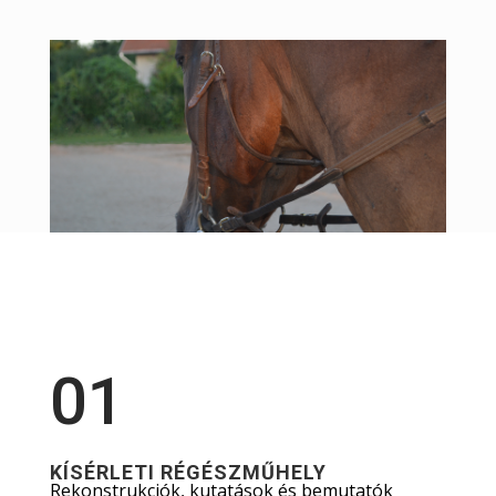
01
KÍSÉRLETI RÉGÉSZMŰHELY
Rekonstrukciók, kutatások és bemutatók