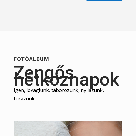
FOTÓALBUM
Zengős
hétköznapok
Igen, lovaglunk, táborozunk, nyilazunk,
túrázunk.