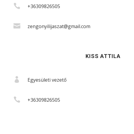

+36309826505

zengonyilijaszat@gmail.com
KISS ATTILA

Egyesületi vezető

+36309826505