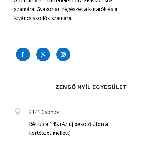
AIteraktív élő történelem óra kisiskolások
számára. Gyakorlati régészet a kutatók és a
kíváncsiskodók számára.
ZENGŐ NYÍL EGYESÜLET

2141 Csömör
Rét utca 145. (Az új bekötő úton a
kertészet mellett)