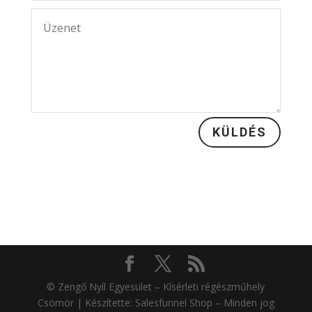
KÜLDÉS
© Zengő Nyíl Egyesület – Kísérleti régészműhely
Csömör | Készítette: Salesfunnel Shop – Minden jog