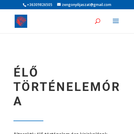
+36309826505
zengonyilijaszat@gmail.com
ÉLŐ
TÖRTÉNELEMÓR
A