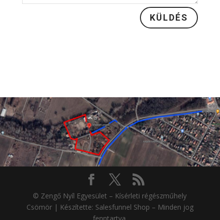
KÜLDÉS
© Zengő Nyíl Egyesület – Kísérleti régészműhely
Csömör | Készítette: Salesfunnel Shop – Minden jog
fenntartva.