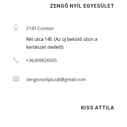
ZENGŐ NYÍL EGYESÜLET

2141 Csömör
Rét utca 145. (Az új bekötő úton a
kertészet mellett)

+36309826505

zengonyilijaszat@gmail.com
KISS ATTILA