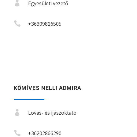

Egyesületi vezető

+36309826505
KŐMÍVES NELLI ADMIRA

Lovas- és íjászoktató

+36202866290