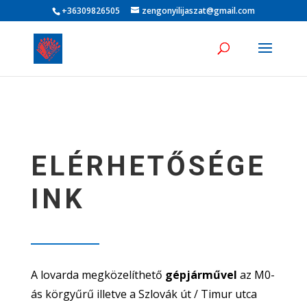
+36309826505
zengonyilijaszat@gmail.com
ELÉRHETŐSÉGE
INK
A lovarda megközelíthető
gépjárművel
az M0-
ás körgyűrű illetve a Szlovák út / Timur utca