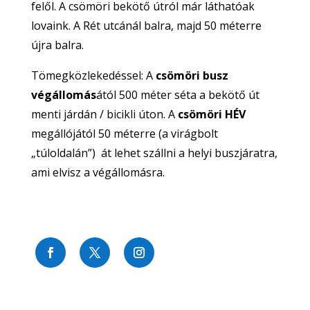
felől. A csömöri bekötő útról már láthatóak
lovaink. A Rét utcánál balra, majd 50 méterre
újra balra.
Tömegközlekedéssel: A
csömöri busz
végállomás
ától 500 méter séta a bekötő út
menti járdán / bicikli úton. A
csömöri HÉV
megállójától 50 méterre (a virágbolt
„túloldalán”) át lehet szállni a helyi buszjáratra,
ami elvisz a végállomásra.