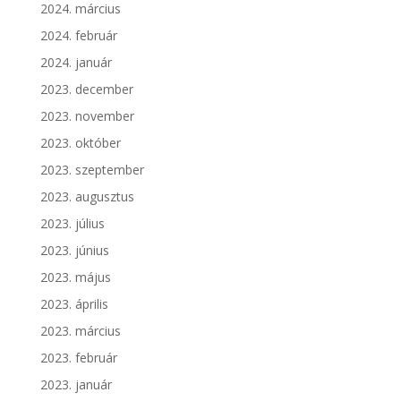
2024. március
2024. február
2024. január
2023. december
2023. november
2023. október
2023. szeptember
2023. augusztus
2023. július
2023. június
2023. május
2023. április
2023. március
2023. február
2023. január