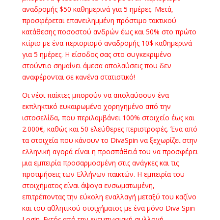
αναδρομής $50 καθημερινά για 5 ημέρες. Μετά,
προσφέρεται επανειλημμένη πρόστιμο τακτικού
κατάθεσης ποσοστού ανδρών έως και 50% στο πρώτο
κτίριο με ένα περιορισμό αναδρομής 10$ καθημερινά
για 5 ημέρες. Η είσοδος σας στο συγκεκριμένο
στούντιο σημαίνει άμεσα απολαύσεις που δεν
αναφέρονται σε κανένα στατιστικό!
Οι νέοι παίκτες μπορούν να απολαύσουν ένα
εκπληκτικό ευκαιρωμένο χορηγημένο από την
ιστοσελίδα, που περιλαμβάνει 100% στοιχείο έως και
2.000€, καθώς και 50 ελεύθερες περιστροφές. Ένα από
τα στοιχεία που κάνουν το DivaSpin να ξεχωρίζει στην
ελληνική αγορά είναι η προσπάθειά του να προσφέρει
μια εμπειρία προσαρμοσμένη στις ανάγκες και τις
προτιμήσεις των Ελλήνων παικτών. Η εμπειρία του
στοιχήματος είναι άψογα ενσωματωμένη,
επιτρέποντας την εύκολη εναλλαγή μεταξύ του καζίνο
και του αθλητικού στοιχήματος με ένα μόνο Diva Spin
Login. Εκτός από την εντυπωσιακή συλλογή