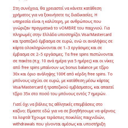
Στη συνέχεια, θα χρειαστεί να κάνετε κατάθεση
χρήματος για να ξεκινήσετε τις διαδικασίες. Η
υπηρεσία είναι η καλύτερη, με ανθρώπους που
γνώριζαν πραγματικά το νOMBRE του παιχνιού. Για
πληρωμές στην Ελλάδα υποστηρίζει Visa/Mastercard
και τραπεζικό έμβασμα σε ευρώ, ενώ οι αναλήψεις σε
κάρτα ολοκληρώνονται σε 1–3 εργάσιμες και σε
έμβασμα σε 2–5 εργάσιμες. Τα free spins πιστώνονται
σε πακέτα (π.χ. 10 ανά ημέρα για 5 ημέρες) και οι νίκες
από free spins μπαίνουν ως bonus balance με τζίρο
30x και όριο ανάληψης 100€ από κέρδη free spins. Το
μπόνους ισχύει σε ευρώ, με κατάθεση μέσω κάρτας
Visa/Mastercard ή τραπεζικού εμβάσματος, και απαιτεί
τζίρο 35x στο ποσό του μπόνους εντός 7 ημερών.
Γιατί όχι να βάλεις τις αθλητικές επεμβάσεις στο
καζίνο; Είμαστε εδώ για να σε βοηθήσουμε να φέρνεις
τα λεφτά! Έχουμε τεράστιες ποικιλίες παιχνιδιών,
withdrawals που γίνονται αμέσως και υποστήριξη