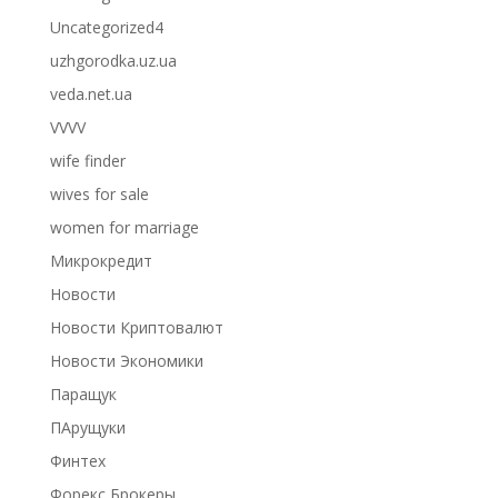
Uncategorized4
uzhgorodka.uz.ua
veda.net.ua
VVVV
wife finder
wives for sale
women for marriage
Микрокредит
Новости
Новости Криптовалют
Новости Экономики
Паращук
ПАрущуки
Финтех
Форекс Брокеры