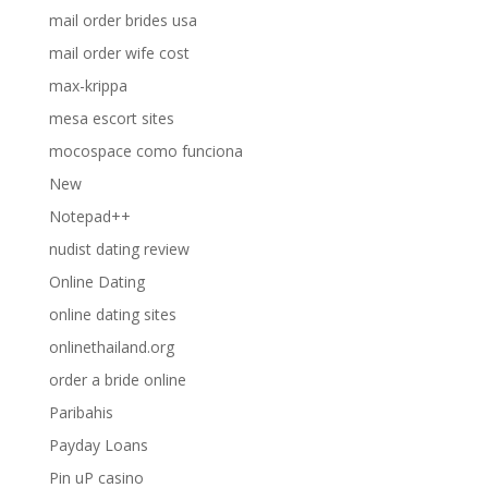
mail order brides usa
mail order wife cost
max-krippa
mesa escort sites
mocospace como funciona
New
Notepad++
nudist dating review
Online Dating
online dating sites
onlinethailand.org
order a bride online
Paribahis
Payday Loans
Pin uP casino