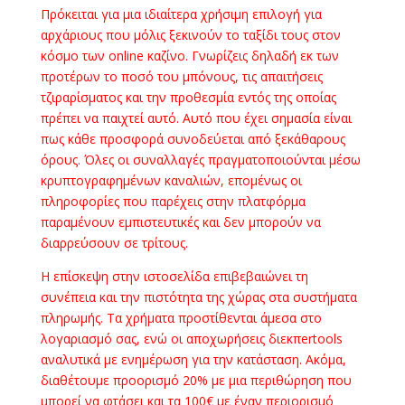
Πρόκειται για μια ιδιαίτερα χρήσιμη επιλογή για
αρχάριους που μόλις ξεκινούν το ταξίδι τους στον
κόσμο των online καζίνο. Γνωρίζεις δηλαδή εκ των
προτέρων το ποσό του μπόνους, τις απαιτήσεις
τζιραρίσματος και την προθεσμία εντός της οποίας
πρέπει να παιχτεί αυτό. Αυτό που έχει σημασία είναι
πως κάθε προσφορά συνοδεύεται από ξεκάθαρους
όρους. Όλες οι συναλλαγές πραγματοποιούνται μέσω
κρυπτογραφημένων καναλιών, επομένως οι
πληροφορίες που παρέχεις στην πλατφόρμα
παραμένουν εμπιστευτικές και δεν μπορούν να
διαρρεύσουν σε τρίτους.
Η επίσκεψη στην ιστοσελίδα επιβεβαιώνει τη
συνέπεια και την πιστότητα της χώρας στα συστήματα
πληρωμής. Τα χρήματα προστίθενται άμεσα στο
λογαριασμό σας, ενώ οι αποχωρήσεις διεκπertools
αναλυτικά με ενημέρωση για την κατάσταση. Ακόμα,
διαθέτουμε προορισμό 20% με μια περιθώρηση που
μπορεί να φτάσει και τα 100€ με έναν περιορισμό