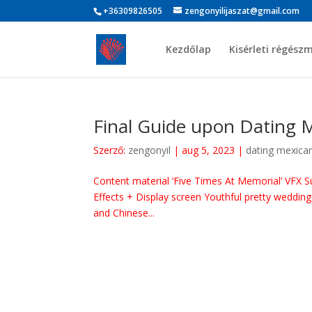
+36309826505
zengonyilijaszat@gmail.com
Kezdőlap
Kisérleti régész
Final Guide upon Dating M
Szerző:
zengonyil
|
aug 5, 2023
|
dating mexican
Content material ‘Five Times At Memorial’ VFX 
Effects + Display screen Youthful pretty wedding
and Chinese...