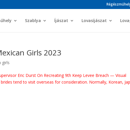
Régészműhel
műhely
Szablya
Íjászat
Lovasíjászat
Lova
exican Girls 2023
 girls
Supervisor Eric Durst On Recreating 9th Keep Levee Breach — Visual
 brides tend to visit overseas for consideration. Normally, Korean, Ja