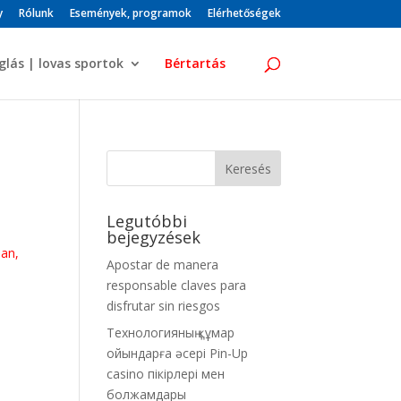
y
Rólunk
Események, programok
Elérhetőségek
glás | lovas sportok
Bértartás
Legutóbbi
bejegyzések
pan,
Apostar de manera
responsable claves para
disfrutar sin riesgos
Технологияның құмар
ойындарға әсері Pin-Up
casino пікірлері мен
болжамдары