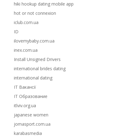
hiki hookup dating mobile app
hot or not connexion
iclub.com.ua
ID
ilovemybaby.com.ua
inex.com.ua
Install Unsigned Drivers
international brides dating
international dating
IT Вакансії
IT Образование
itlviv.org.ua
japanese women
jomasport.com.ua
karabasmedia