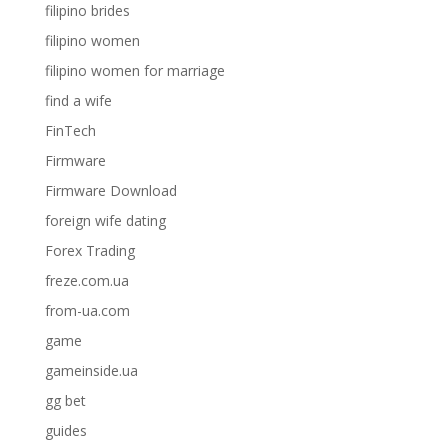
filipino brides
filipino women
filipino women for marriage
find a wife
FinTech
Firmware
Firmware Download
foreign wife dating
Forex Trading
freze.com.ua
from-ua.com
game
gameinside.ua
gg bet
guides