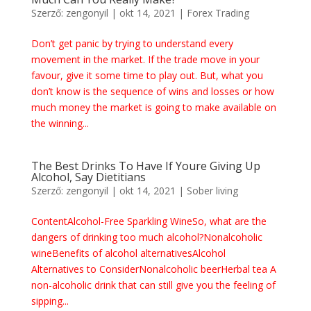
Szerző:
zengonyil
|
okt 14, 2021
|
Forex Trading
Don’t get panic by trying to understand every
movement in the market. If the trade move in your
favour, give it some time to play out. But, what you
don’t know is the sequence of wins and losses or how
much money the market is going to make available on
the winning...
The Best Drinks To Have If Youre Giving Up
Alcohol, Say Dietitians
Szerző:
zengonyil
|
okt 14, 2021
|
Sober living
ContentAlcohol-Free Sparkling WineSo, what are the
dangers of drinking too much alcohol?Nonalcoholic
wineBenefits of alcohol alternativesAlcohol
Alternatives to ConsiderNonalcoholic beerHerbal tea A
non-alcoholic drink that can still give you the feeling of
sipping...