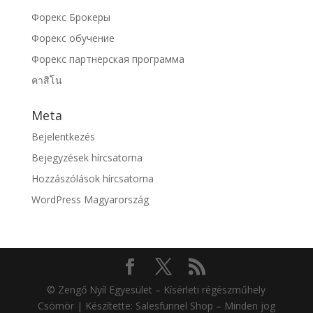
Форекс Брокеры
Форекс обучение
Форекс партнерская программа
คาสิโน
Meta
Bejelentkezés
Bejegyzések hírcsatorna
Hozzászólások hírcsatorna
WordPress Magyarország
© Zengő Nyíl Egyesület – Kísérleti régészműhely
Csömör | Készítette: Salesfunnel Shop – Minden jog