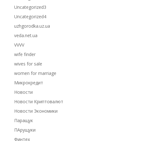
Uncategorized3
Uncategorized4
uzhgorodka.uz.ua
veda.net.ua
VVVV
wife finder
wives for sale
women for marriage
Микрокредит
Новости
Новости Криптовалют
Новости Экономики
Паращук
ПАрущуки
Финтех