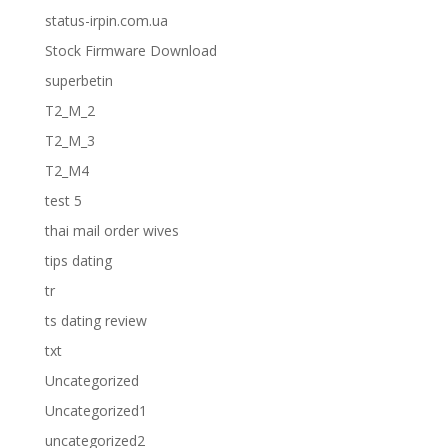
status-irpin.com.ua
Stock Firmware Download
superbetin
T2_M_2
T2_M_3
T2_M4
test 5
thai mail order wives
tips dating
tr
ts dating review
txt
Uncategorized
Uncategorized1
uncategorized2