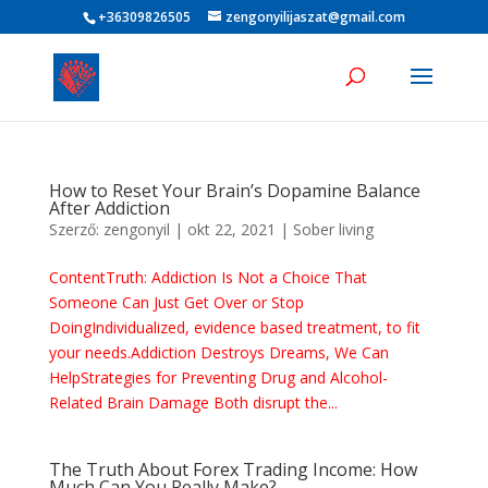
+36309826505
zengonyilijaszat@gmail.com
How to Reset Your Brain’s Dopamine Balance
After Addiction
Szerző:
zengonyil
|
okt 22, 2021
|
Sober living
ContentTruth: Addiction Is Not a Choice That
Someone Can Just Get Over or Stop
DoingIndividualized, evidence based treatment, to fit
your needs.Addiction Destroys Dreams, We Can
HelpStrategies for Preventing Drug and Alcohol-
Related Brain Damage Both disrupt the...
The Truth About Forex Trading Income: How
Much Can You Really Make?