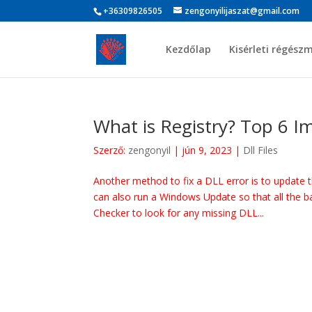
+36309826505
zengonyilijaszat@gmail.com
Kezdőlap
Kisérleti régész
What is Registry? Top 6 I
Szerző:
zengonyil
|
jún 9, 2023
|
Dll Files
Another method to fix a DLL error is to update 
can also run a Windows Update so that all the b
Checker to look for any missing DLL...