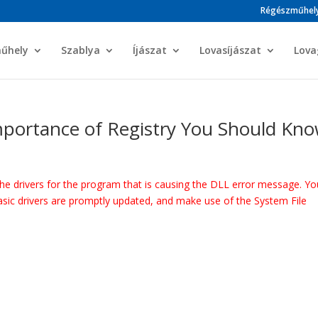
Régészműhel
műhely
Szablya
Íjászat
Lovasíjászat
Lova
mportance of Registry You Should Kn
the drivers for the program that is causing the DLL error message. Yo
asic drivers are promptly updated, and make use of the System File