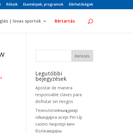
y
Rólunk
Események, programok
Elérhetőségek
glás | lovas sportok
Bértartás
ow
Legutóbbi
u
bejegyzések
Apostar de manera
responsable claves para
disfrutar sin riesgos
Технологияның құмар
ойындарға әсері Pin-Up
casino пікірлері мен
болжамдары