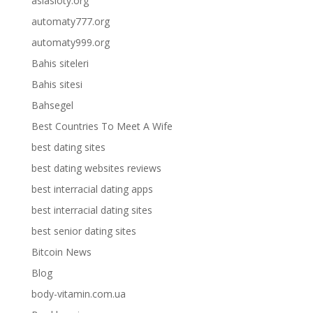
asiasloty.org
automaty777.org
automaty999.org
Bahis siteleri
Bahis sitesi
Bahsegel
Best Countries To Meet A Wife
best dating sites
best dating websites reviews
best interracial dating apps
best interracial dating sites
best senior dating sites
Bitcoin News
Blog
body-vitamin.com.ua