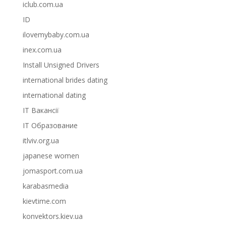
iclub.com.ua
ID
ilovemybaby.com.ua
inex.com.ua
Install Unsigned Drivers
international brides dating
international dating
IT Вакансії
IT Образование
itlviv.org.ua
japanese women
jomasport.com.ua
karabasmedia
kievtime.com
konvektors.kiev.ua