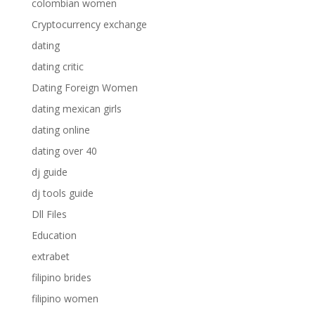
colombian women
Cryptocurrency exchange
dating
dating critic
Dating Foreign Women
dating mexican girls
dating online
dating over 40
dj guide
dj tools guide
Dll Files
Education
extrabet
filipino brides
filipino women