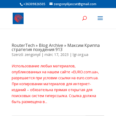
+36309826505
zengonyilijaszat@gmail.com
RouterTech » Blog Archive » Максим Криппа
стратегия похудения 913
Szerző:
zengonyil
|
márc 17, 2023
|
lgr.org.ua
Использование любых материалов,
опубликованных на нашем сайте «EURO.com.ua»,
разрешается при условии ссылки на euro.com.ua.
При копировании материалов для интернет-
изданий – обязательна прямая открытая для
поисковых систем гиперссылка. Ссылка должна
быть размещена в...