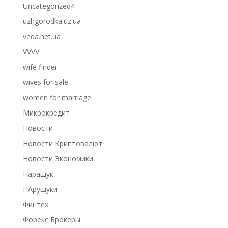
Uncategorized4
uzhgorodka.uz.ua
veda.net.ua
VVVV
wife finder
wives for sale
women for marriage
Микрокредит
Новости
Новости Криптовалют
Новости Экономики
Паращук
ПАрущуки
Финтех
Форекс Брокеры