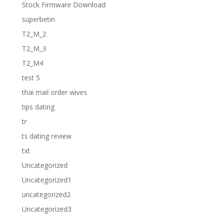
Stock Firmware Download
superbetin
T2_M_2
T2_M_3
T2_M4
test 5
thai mail order wives
tips dating
tr
ts dating review
txt
Uncategorized
Uncategorized1
uncategorized2
Uncategorized3