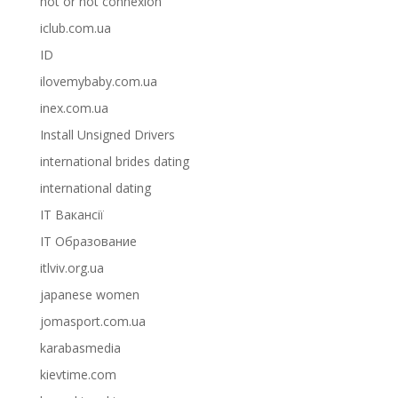
hot or not connexion
iclub.com.ua
ID
ilovemybaby.com.ua
inex.com.ua
Install Unsigned Drivers
international brides dating
international dating
IT Вакансії
IT Образование
itlviv.org.ua
japanese women
jomasport.com.ua
karabasmedia
kievtime.com