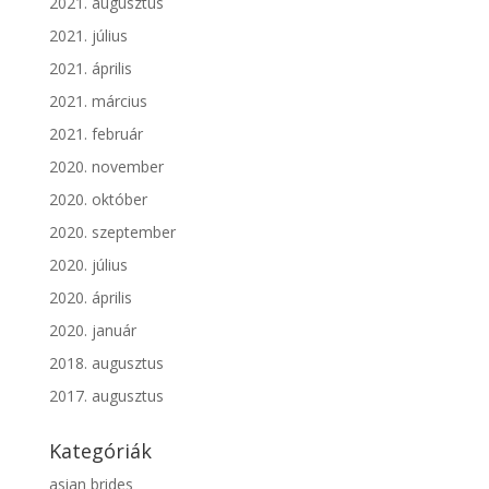
2021. augusztus
2021. július
2021. április
2021. március
2021. február
2020. november
2020. október
2020. szeptember
2020. július
2020. április
2020. január
2018. augusztus
2017. augusztus
Kategóriák
asian brides