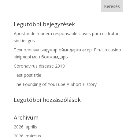
Legutóbbi bejegyzések
Apostar de manera responsable claves para disfrutar
sin riesgos
Технологияның құмар ойындарға әсері Pin-Up casino
пікірлері мен болжамдары
Coronavirus disease 2019
Test post title
The Founding of YouTube A Short History
Legutóbbi hozzászólások
Archívum
2026. április
2026. március