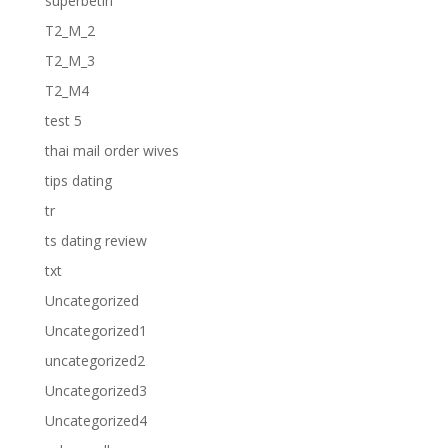
superbetin
T2_M_2
T2_M_3
T2_M4
test 5
thai mail order wives
tips dating
tr
ts dating review
txt
Uncategorized
Uncategorized1
uncategorized2
Uncategorized3
Uncategorized4