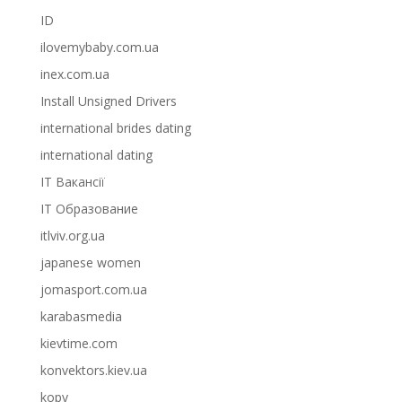
ID
ilovemybaby.com.ua
inex.com.ua
Install Unsigned Drivers
international brides dating
international dating
IT Вакансії
IT Образование
itlviv.org.ua
japanese women
jomasport.com.ua
karabasmedia
kievtime.com
konvektors.kiev.ua
kopy