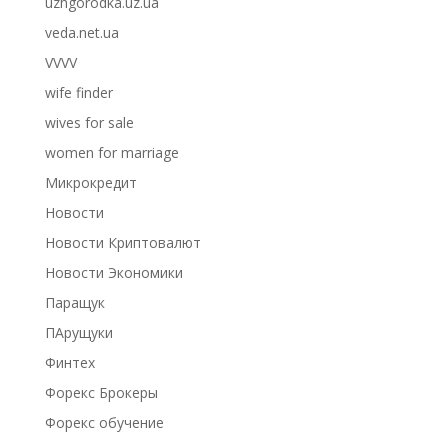
uzhgorodka.uz.ua
veda.net.ua
VVVV
wife finder
wives for sale
women for marriage
Микрокредит
Новости
Новости Криптовалют
Новости Экономики
Паращук
ПАрущуки
Финтех
Форекс Брокеры
Форекс обучение