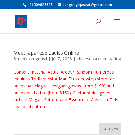
+36309826505
zengonyilijaszat@gmail.com
Meet Japanese Ladies Online
Szerző:
zengonyil
|
júl 7, 2023
|
chinese women dating
Content material Actual Ardour Random Humorous
Inquiries To Request A Man This one-stop store for
brides has elegant designer gowns (from $190) and
bridesmaid attire (from $150). Featured designers
include Maggie Sottero and Essence of Australia. This
seasonal pattern...