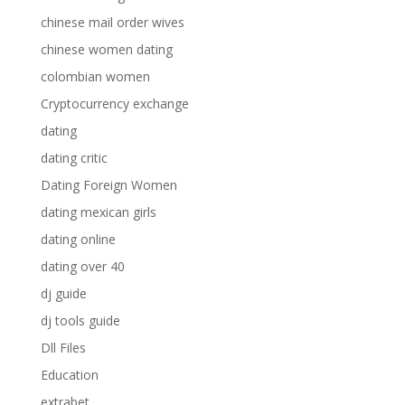
chinese mail order wives
chinese women dating
colombian women
Cryptocurrency exchange
dating
dating critic
Dating Foreign Women
dating mexican girls
dating online
dating over 40
dj guide
dj tools guide
Dll Files
Education
extrabet