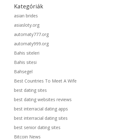
Kategóriák
asian brides
asiasloty.org
automaty777.org
automaty999.org
Bahis siteleri
Bahis sitesi
Bahsegel
Best Countries To Meet A Wife
best dating sites
best dating websites reviews
best interracial dating apps
best interracial dating sites
best senior dating sites
Bitcoin News