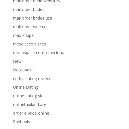
mail order bride websites
mail order brides
mail order brides usa
mail order wife cost
max-krippa
mesa escort sites
mocospace como funciona
New
Notepad++
nudist dating review
Online Dating
online dating sites
onlinethailand.org
order a bride online
Paribahis