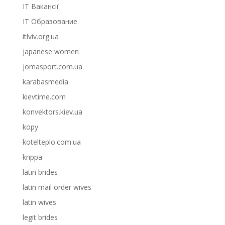
IT Вакансії
IT Образование
itlviv.org.ua
japanese women
jomasport.com.ua
karabasmedia
kievtime.com
konvektors.kiev.ua
kopy
kotelteplo.com.ua
krippa
latin brides
latin mail order wives
latin wives
legit brides