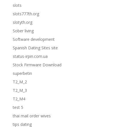
slots
slots777th.org
slotyth.org
Sober living
Software development
Spanish Dating Sites site
status-irpin.com.ua
Stock Firmware Download
superbetin
T2_M_2
T2_M_3
T2_M4
test 5
thai mail order wives
tips dating