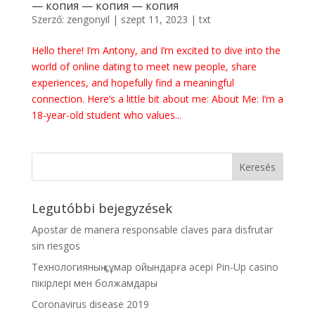
— копия — копия — копия
Szerző:
zengonyil
|
szept 11, 2023
|
txt
Hello there! I’m Antony, and I’m excited to dive into the
world of online dating to meet new people, share
experiences, and hopefully find a meaningful
connection. Here’s a little bit about me: About Me: I’m a
18-year-old student who values...
Legutóbbi bejegyzések
Apostar de manera responsable claves para disfrutar
sin riesgos
Технологияның құмар ойындарға әсері Pin-Up casino
пікірлері мен болжамдары
Coronavirus disease 2019