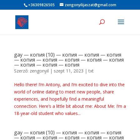
+36309826505
zengonyilijaszat@gmail.com
gay — копия (10) — копия — копия — копия
— копия — копия — копия — копия — копия
— копия — копия — копия
Szerző:
zengonyil
|
szept 11, 2023
|
txt
Hello there! I’m Antony, and I’m excited to dive into the
world of online dating to meet new people, share
experiences, and hopefully find a meaningful
connection. Here’s a little bit about me: About Me: I’m a
18-year-old student who values...
gay — копия (10) — копия — копия — копия
— копия — копия — копия — копия — копия