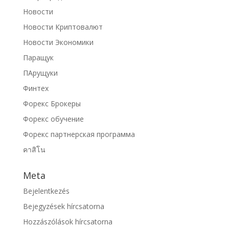
Новости
Новости Криптовалют
Новости Экономики
Паращук
ПАрущуки
Финтех
Форекс Брокеры
Форекс обучение
Форекс партнерская программа
คาสิโน
Meta
Bejelentkezés
Bejegyzések hírcsatorna
Hozzászólások hírcsatorna