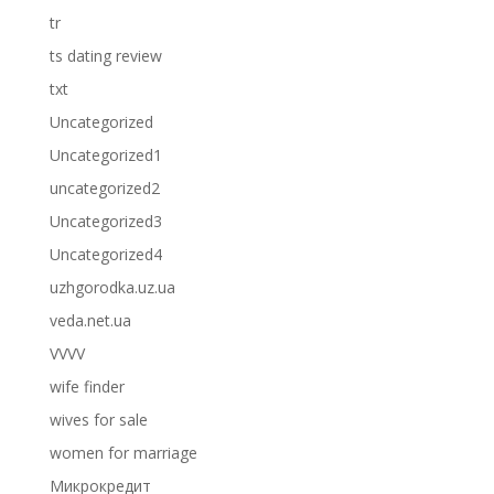
tr
ts dating review
txt
Uncategorized
Uncategorized1
uncategorized2
Uncategorized3
Uncategorized4
uzhgorodka.uz.ua
veda.net.ua
VVVV
wife finder
wives for sale
women for marriage
Микрокредит