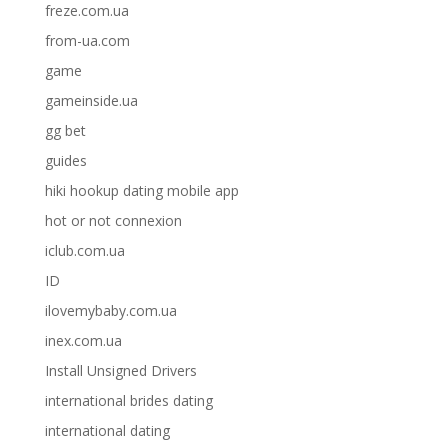
freze.com.ua
from-ua.com
game
gameinside.ua
gg bet
guides
hiki hookup dating mobile app
hot or not connexion
iclub.com.ua
ID
ilovemybaby.com.ua
inex.com.ua
Install Unsigned Drivers
international brides dating
international dating