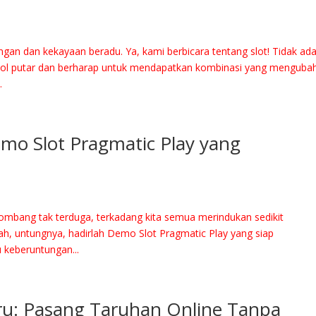
ngan dan kekayaan beradu. Ya, kami berbicara tentang slot! Tidak ad
l putar dan berharap untuk mendapatkan kombinasi yang menguba
.
mo Slot Pragmatic Play yang
mbang tak terduga, terkadang kita semua merindukan sedikit
h, untungnya, hadirlah Demo Slot Pragmatic Play yang siap
keberuntungan...
ru: Pasang Taruhan Online Tanpa