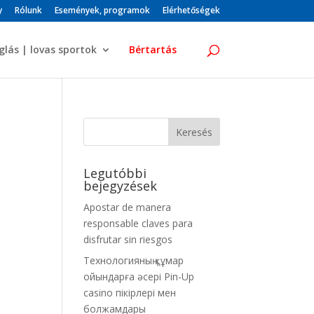
y
Rólunk
Események, programok
Elérhetőségek
glás | lovas sportok
Bértartás
Legutóbbi
bejegyzések
Apostar de manera
responsable claves para
disfrutar sin riesgos
Технологияның құмар
ойындарға әсері Pin-Up
casino пікірлері мен
болжамдары