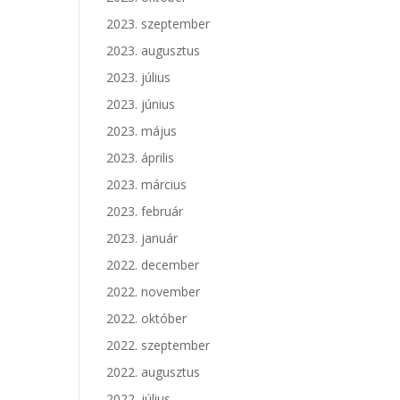
2023. szeptember
2023. augusztus
2023. július
2023. június
2023. május
2023. április
2023. március
2023. február
2023. január
2022. december
2022. november
2022. október
2022. szeptember
2022. augusztus
2022. július