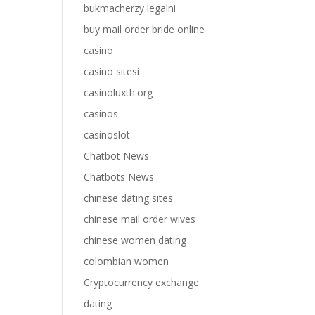
bukmacherzy legalni
buy mail order bride online
casino
casino sitesi
casinoluxth.org
casinos
casinoslot
Chatbot News
Chatbots News
chinese dating sites
chinese mail order wives
chinese women dating
colombian women
Cryptocurrency exchange
dating