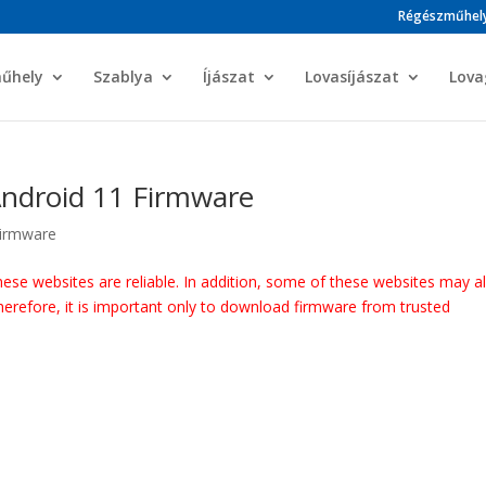
Régészműhel
műhely
Szablya
Íjászat
Lovasíjászat
Lova
ndroid 11 Firmware
irmware
these websites are reliable. In addition, some of these websites may a
herefore, it is important only to download firmware from trusted