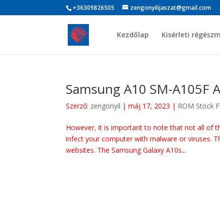
+36309826505
zengonyilijaszat@gmail.com
Kezdőlap
Kisérleti régész
Samsung A10 SM-A105F A
Szerző:
zengonyil
|
máj 17, 2023
|
ROM Stock F
However, it is important to note that not all of 
infect your computer with malware or viruses. T
websites. The Samsung Galaxy A10s...