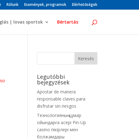
y
Rólunk
Események, programok
Elérhetőségek
glás | lovas sportok
Bértartás
Legutóbbi
lso
bejegyzések
Apostar de manera
responsable claves para
disfrutar sin riesgos
Технологияның құмар
ойындарға әсері Pin-Up
casino пікірлері мен
болжамдары