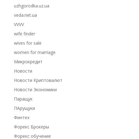
uzhgorodka.uz.ua
veda.net.ua
VVVV
wife finder
wives for sale
women for marriage
Микрокредит
Новости
Новости Криптовалют
Новости Экономики
Паращук
ПАрущуки
Финтех
Форекс Брокеры
Форекс обучение