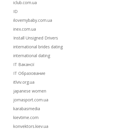
iclub.com.ua
ID
ilovemybaby.com.ua
inex.com.ua
Install Unsigned Drivers
international brides dating
international dating
IT Вакансії
IT Образование
itlviv.org.ua
japanese women
jomasport.com.ua
karabasmedia
kievtime.com
konvektors.kiev.ua