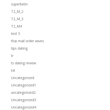
superbetin
T2_M_2
T2_M_3
T2_M4
test 5
thai mail order wives
tips dating
tr
ts dating review
txt
Uncategorized
Uncategorized1
uncategorized2
Uncategorized3
Uncategorized4