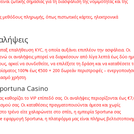
ναι ζωτικής σημασίας για τη διασφάλιση της νομιμότητας και της
ς μεθόδους πληρωμής, όπως πιστωτικές κάρτες, ηλεκτρονικά
αλήψεις
άπαξ επαλήθευση KYC, η οποία αυξάνει επιπλέον την ασφάλεια. Οι
ενώ οι αναλήψεις μπορεί να διαρκέσουν από λίγα λεπτά έως δύο ημ
υς, αρκεί να συνδεθείτε, να επιλέξετε τη δράση και να καταθέσετε 
ορίσματος 100% έως €500 + 200 δωρεάν περιστροφές – ενεργοποιήσ
ιασμό χρήστη.
portuna Casino
ας καθορίζει το VIP επίπεδό σας. Οι αναλήψεις περιορίζονται έως €7
σμού σας. Οι καταθέσεις πραγματοποιούνται άμεσα και χωρίς
στο τρένο είτε χαλαρώνετε στο σπίτι, η εμπειρία Sportuna σας
ve εφαρμογή Sportuna, η πλατφόρμα μας είναι πλήρως βελτιστοποιη