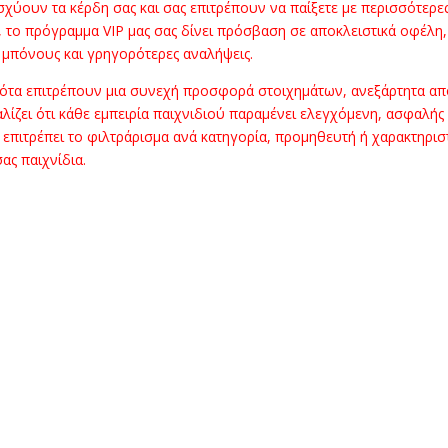
ύουν τα κέρδη σας και σας επιτρέπουν να παίξετε με περισσότερε
ς, το πρόγραμμα VIP μας σας δίνει πρόσβαση σε αποκλειστικά οφέλη,
μπόνους και γρηγορότερες αναλήψεις.
ότα επιτρέπουν μια συνεχή προσφορά στοιχημάτων, ανεξάρτητα α
ζει ότι κάθε εμπειρία παιχνιδιού παραμένει ελεγχόμενη, ασφαλής 
 επιτρέπει το φιλτράρισμα ανά κατηγορία, προμηθευτή ή χαρακτηρισ
ας παιχνίδια.