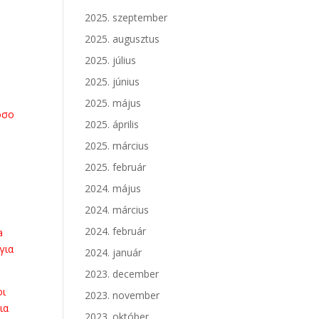
2025. szeptember
2025. augusztus
2025. július
2025. június
2025. május
όσο
2025. április
2025. március
2025. február
2024. május
2024. március
2024. február
a
για
2024. január
2023. december
οι
2023. november
ια
2023. október