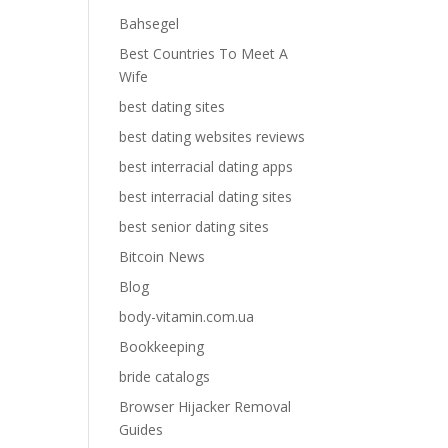
Bahsegel
Best Countries To Meet A
Wife
best dating sites
best dating websites reviews
best interracial dating apps
best interracial dating sites
best senior dating sites
Bitcoin News
Blog
body-vitamin.com.ua
Bookkeeping
bride catalogs
Browser Hijacker Removal
Guides