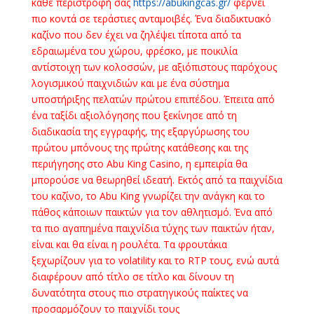
κάθε περιστροφή σάς
https://abukingcas.gr/
φέρνει
πιο κοντά σε τεράστιες ανταμοιβές. Ένα διαδικτυακό
καζίνο που δεν έχει να ζηλέψει τίποτα από τα
εδραιωμένα του χώρου, φρέσκο, με ποικιλία
αντίστοιχη των κολοσσών, με αξιόπιστους παρόχους
λογισμικού παιχνιδιών και με ένα σύστημα
υποστήριξης πελατών πρώτου επιπέδου. Έπειτα από
ένα ταξίδι αξιολόγησης που ξεκίνησε από τη
διαδικασία της εγγραφής, της εξαργύρωσης του
πρώτου μπόνους της πρώτης κατάθεσης και της
περιήγησης στο Abu King Casino, η εμπειρία θα
μπορούσε να θεωρηθεί ιδεατή. Εκτός από τα παιχνίδια
του καζίνο, το Abu King γνωρίζει την ανάγκη και το
πάθος κάποιων παικτών για τον αθλητισμό. Ένα από
τα πιο αγαπημένα παιχνίδια τύχης των παικτών ήταν,
είναι και θα είναι η ρουλέτα. Τα φρουτάκια
ξεχωρίζουν για το volatility και το RTP τους, ενώ αυτά
διαφέρουν από τίτλο σε τίτλο και δίνουν τη
δυνατότητα στους πιο στρατηγικούς παίκτες να
προσαρμόζουν το παιχνίδι τους