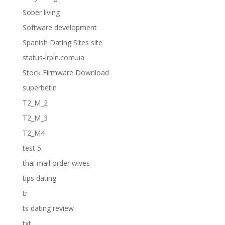
Sober living
Software development
Spanish Dating Sites site
status-irpin.com.ua
Stock Firmware Download
superbetin
T2_M_2
T2_M_3
T2_M4
test 5
thai mail order wives
tips dating
tr
ts dating review
txt