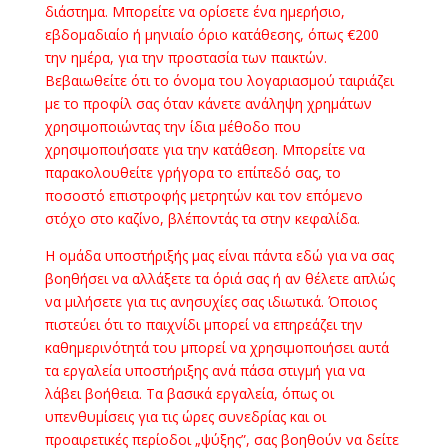
διάστημα. Μπορείτε να ορίσετε ένα ημερήσιο,
εβδομαδιαίο ή μηνιαίο όριο κατάθεσης, όπως €200
την ημέρα, για την προστασία των παικτών.
Βεβαιωθείτε ότι το όνομα του λογαριασμού ταιριάζει
με το προφίλ σας όταν κάνετε ανάληψη χρημάτων
χρησιμοποιώντας την ίδια μέθοδο που
χρησιμοποιήσατε για την κατάθεση. Μπορείτε να
παρακολουθείτε γρήγορα το επίπεδό σας, το
ποσοστό επιστροφής μετρητών και τον επόμενο
στόχο στο καζίνο, βλέποντάς τα στην κεφαλίδα.
Η ομάδα υποστήριξής μας είναι πάντα εδώ για να σας
βοηθήσει να αλλάξετε τα όριά σας ή αν θέλετε απλώς
να μιλήσετε για τις ανησυχίες σας ιδιωτικά. Όποιος
πιστεύει ότι το παιχνίδι μπορεί να επηρεάζει την
καθημερινότητά του μπορεί να χρησιμοποιήσει αυτά
τα εργαλεία υποστήριξης ανά πάσα στιγμή για να
λάβει βοήθεια. Τα βασικά εργαλεία, όπως οι
υπενθυμίσεις για τις ώρες συνεδρίας και οι
προαιρετικές περίοδοι „ψύξης”, σας βοηθούν να δείτε