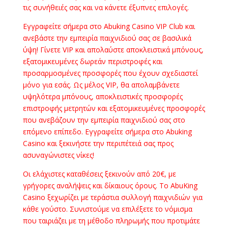
τις συνήθειές σας και να κάνετε έξυπνες επιλογές.
Εγγραφείτε σήμερα στο Abuking Casino VIP Club και
ανεβάστε την εμπειρία παιχνιδιού σας σε βασιλικά
ύψη! Γίνετε VIP και απολαύστε αποκλειστικά μπόνους,
εξατομικευμένες δωρεάν περιστροφές και
προσαρμοσμένες προσφορές που έχουν σχεδιαστεί
μόνο για εσάς. Ως μέλος VIP, θα απολαμβάνετε
υψηλότερα μπόνους, αποκλειστικές προσφορές
επιστροφής μετρητών και εξατομικευμένες προσφορές
που ανεβάζουν την εμπειρία παιχνιδιού σας στο
επόμενο επίπεδο. Εγγραφείτε σήμερα στο Abuking
Casino και ξεκινήστε την περιπέτειά σας προς
ασυναγώνιστες νίκες!
Οι ελάχιστες καταθέσεις ξεκινούν από 20€, με
γρήγορες αναλήψεις και δίκαιους όρους. Το AbuKing
Casino ξεχωρίζει με τεράστια συλλογή παιχνιδιών για
κάθε γούστο. Συνιστούμε να επιλέξετε το νόμισμα
που ταιριάζει με τη μέθοδο πληρωμής που προτιμάτε