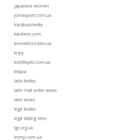
japanese women
jomasport.com.ua
karabasmedia
kievtime.com
konvektors.kiev.ua
kopy
kotelteplo.com.ua
krippa
latin brides
latin mail order wives
latin wives
legit brides
legit dating sites
lgr.org.ua
lmmp.com.ua