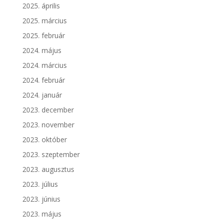
2025. április
2025. március
2025. február
2024. május
2024. március
2024. február
2024. január
2023. december
2023. november
2023. október
2023. szeptember
2023. augusztus
2023. július
2023. június
2023. május