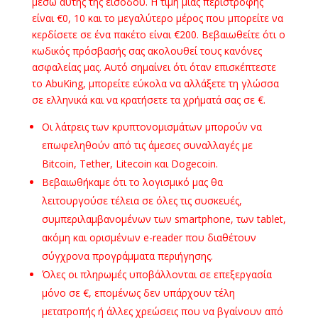
μέσω αυτής της εισόδου. Η τιμή μιας περιστροφής
είναι €0, 10 και το μεγαλύτερο μέρος που μπορείτε να
κερδίσετε σε ένα πακέτο είναι €200. Βεβαιωθείτε ότι ο
κωδικός πρόσβασής σας ακολουθεί τους κανόνες
ασφαλείας μας. Αυτό σημαίνει ότι όταν επισκέπτεστε
το AbuKing, μπορείτε εύκολα να αλλάξετε τη γλώσσα
σε ελληνικά και να κρατήσετε τα χρήματά σας σε €.
Οι λάτρεις των κρυπτονομισμάτων μπορούν να
επωφεληθούν από τις άμεσες συναλλαγές με
Bitcoin, Tether, Litecoin και Dogecoin.
Βεβαιωθήκαμε ότι το λογισμικό μας θα
λειτουργούσε τέλεια σε όλες τις συσκευές,
συμπεριλαμβανομένων των smartphone, των tablet,
ακόμη και ορισμένων e-reader που διαθέτουν
σύγχρονα προγράμματα περιήγησης.
Όλες οι πληρωμές υποβάλλονται σε επεξεργασία
μόνο σε €, επομένως δεν υπάρχουν τέλη
μετατροπής ή άλλες χρεώσεις που να βγαίνουν από