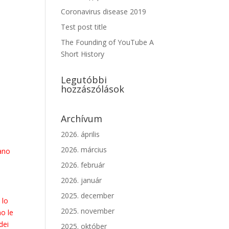
Coronavirus disease 2019
Test post title
The Founding of YouTube A
Short History
Legutóbbi
hozzászólások
Archívum
2026. április
2026. március
vano
2026. február
2026. január
2025. december
 lo
2025. november
no le
dei
2025. október