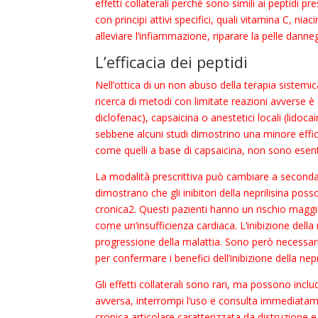
effetti collaterali perché sono simili ai peptidi pr
con principi attivi specifici, quali vitamina C, ni
alleviare l’infiammazione, riparare la pelle danneg
L’efficacia dei peptidi
Nell’ottica di un non abuso della terapia sistemica
ricerca di metodi con limitate reazioni avverse è
diclofenac), capsaicina o anestetici locali (lidoc
sebbene alcuni studi dimostrino una minore effica
come quelli a base di capsaicina, non sono esenti
La modalità prescrittiva può cambiare a seconda 
dimostrano che gli inibitori della neprilisina poss
cronica2. Questi pazienti hanno un rischio maggi
come un’insufficienza cardiaca. L’inibizione della 
progressione della malattia. Sono però necessari u
per confermare i benefici dell’inibizione della ne
Gli effetti collaterali sono rari, ma possono includ
avversa, interrompi l’uso e consulta immediatam
cronica articolare caratterizzata da distruzione e