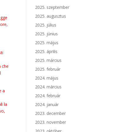
a
2025. szeptember
2025. augusztus
ugge
iore,
2025. július
2025. június
2025. május
2025. április
ti
2025. március
a che
2025. február
l
2024. május
2024. március
e a
2024. február
i la
2024. január
vo,
2023. december
2023. november
2023. október