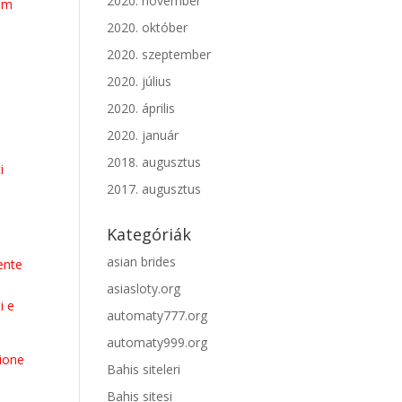
2020. november
dem
2020. október
2020. szeptember
2020. július
2020. április
2020. január
2018. augusztus
i
2017. augusztus
Kategóriák
e
asian brides
ente
asiasloty.org
i e
automaty777.org
automaty999.org
zione
Bahis siteleri
Bahis sitesi