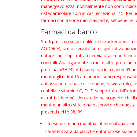
maneggevolezza, normalmente non sono indicati 
osteoarticolare solo in casi eccezionali 15. Per rid
farmaci con azione mio-rilassante, sebbene nel ca
Farmaci da banco
Studi preclinici su animaliIn ratti Zucker obesi a
AOD9604, si è osservato una significativa riduzio
notare che i topi trattati per via orale non han
controlli. Analogamente a molte altre proteine mul
proteina hGH [4]. Ad esempio, circa i primi 45 am
mentre gli ultimi 16 aminoacidi sono responsabili
antiossidante a base di licopene, resveratrolo, a
centella e vitamine C, D, E, supportato dall’azion
estratti di bambù. Uno studio ha scoperto che il 
mentre un altro studio ha osservato che questa p
presenti nel tè 38, 39.
La psoriasi è una malattia infiammatoria croni
caratterizzata da placche eritomatose squa