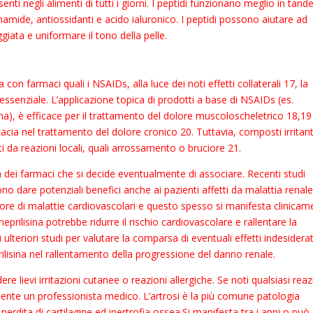
esenti negli alimenti di tutti i giorni. I peptidi funzionano meglio in tan
acinamide, antiossidanti e acido ialuronico. I peptidi possono aiutare ad
giata e uniformare il tono della pelle.
 con farmaci quali i NSAIDs, alla luce dei noti effetti collaterali 17, la
 essenziale. L’applicazione topica di prodotti a base di NSAIDs (es.
aina), è efficace per il trattamento del dolore muscoloscheletrico 18,19
cia nel trattamento del dolore cronico 20. Tuttavia, composti irritant
 da reazioni locali, quali arrossamento o bruciore 21.
dei farmaci che si decide eventualmente di associare. Recenti studi
ono dare potenziali benefici anche ai pazienti affetti da malattia renal
ore di malattie cardiovascolari e questo spesso si manifesta clinicam
neprilisina potrebbe ridurre il rischio cardiovascolare e rallentare la
lteriori studi per valutare la comparsa di eventuali effetti indesiderat
prilisina nel rallentamento della progressione del danno renale.
ere lievi irritazioni cutanee o reazioni allergiche. Se noti qualsiasi rea
ente un professionista medico. L’artrosi è la più comune patologia
 perdita di cartilagine ed ipertrofia ossea.Si manifesta tra i anni o può