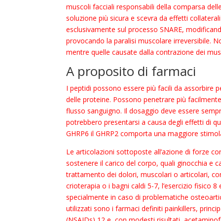
muscoli facciali responsabili della comparsa delle
soluzione più sicura e scevra da effetti collaterali 
esclusivamente sul processo SNARE, modificando 
provocando la paralisi muscolare irreversibile. N
mentre quelle causate dalla contrazione dei musc
A proposito di farmaci
I peptidi possono essere più facili da assorbire p
delle proteine. Possono penetrare più facilmente ne
flusso sanguigno. Il dosaggio deve essere sempre
potrebbero presentarsi a causa degli effetti di q
GHRP6 il GHRP2 comporta una maggiore stimolaz
Le articolazioni sottoposte all’azione di forze cor
sostenere il carico del corpo, quali ginocchia e ca
trattamento dei dolori, muscolari o articolari, co
crioterapia o i bagni caldi 5-7, l’esercizio fisico 
specialmente in caso di problematiche osteoartico
utilizzati sono i farmaci definiti painkillers, pri
(NSAIDs) 12 e, con modesti risultati, acetaminof