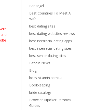
n
Bahsegel
Best Countries To Meet A
Wife
best dating sites
vere
best dating websites reviews
ra lo
volte
best interracial dating apps
best interracial dating sites
best senior dating sites
Bitcoin News
Blog
body-vitamin.com.ua
Bookkeeping
bride catalogs
Browser Hijacker Removal
Guides