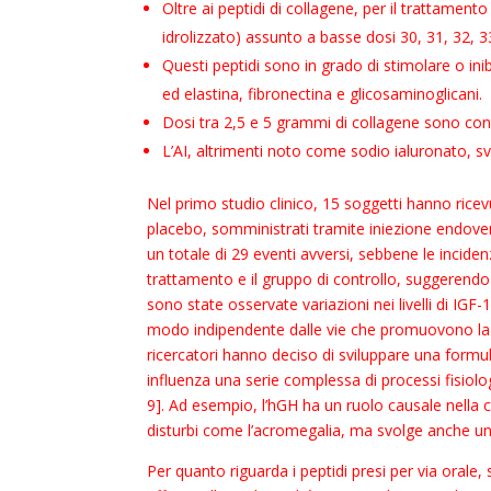
Oltre ai peptidi di collagene, per il trattamen
idrolizzato) assunto a basse dosi 30, 31, 32, 3
Questi peptidi sono in grado di stimolare o in
ed elastina, fibronectina e glicosaminoglicani.
Dosi tra 2,5 e 5 grammi di collagene sono cont
L’AI, altrimenti noto come sodio ialuronato, sv
Nel primo studio clinico, 15 soggetti hanno ric
placebo, somministrati tramite iniezione endoveno
un totale di 29 eventi avversi, sebbene le inciden
trattamento e il gruppo di controllo, suggerendo
sono state osservate variazioni nei livelli di IGF-
modo indipendente dalle vie che promuovono la cre
ricercatori hanno deciso di sviluppare una form
influenza una serie complessa di processi fisiolog
9]. Ad esempio, l’hGH ha un ruolo causale nella cr
disturbi come l’acromegalia, ma svolge anche un 
Per quanto riguarda i peptidi presi per via orale, 