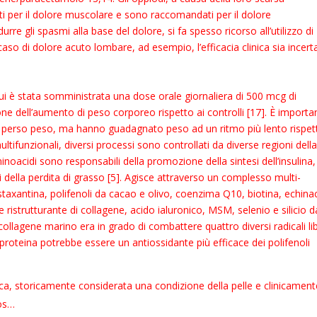
per il dolore muscolare e sono raccomandati per il dolore
urre gli spasmi alla base del dolore, si fa spesso ricorso all’utilizzo di
so di dolore acuto lombare, ad esempio, l’efficacia clinica sia incert
 cui è stata somministrata una dose orale giornaliera di 500 mcg di
ne dell’aumento di peso corporeo rispetto ai controlli [17]. È importa
no perso peso, ma hanno guadagnato peso ad un ritmo più lento rispet
tifunzionali, diversi processi sono controllati da diverse regioni dell
inoacidi sono responsabili della promozione della sintesi dell’insulina,
 della perdita di grasso [5]. Agisce attraverso un complesso multi-
staxantina, polifenoli da cacao e olivo, coenzima Q10, biotina, echina
e ristrutturante di collagene, acido ialuronico, MSM, selenio e silicio d
collagene marino era in grado di combattere quattro diversi radicali lib
roteina potrebbe essere un antiossidante più efficace dei polifenoli
ca, storicamente considerata una condizione della pelle e clinicament
mos…