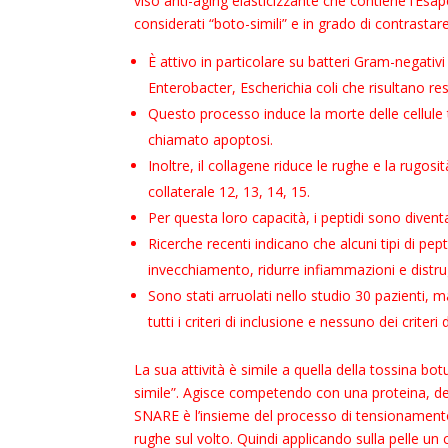
viso anti-aging elasticizzante che contiene l’Esap
considerati “boto-simili” e in grado di contrastare
È attivo in particolare su batteri Gram-negati
Enterobacter, Escherichia coli che risultano resi
Questo processo induce la morte delle cellule 
chiamato apoptosi.
Inoltre, il collagene riduce le rughe e la rugosi
collaterale 12, 13, 14, 15.
Per questa loro capacità, i peptidi sono diven
Ricerche recenti indicano che alcuni tipi di pep
invecchiamento, ridurre infiammazioni e distru
Sono stati arruolati nello studio 30 pazienti,
tutti i criteri di inclusione e nessuno dei criteri 
La sua attività è simile a quella della tossina b
simile”. Agisce competendo con una proteina, de
SNARE è l’insieme del processo di tensionamento 
rughe sul volto. Quindi applicando sulla pelle un