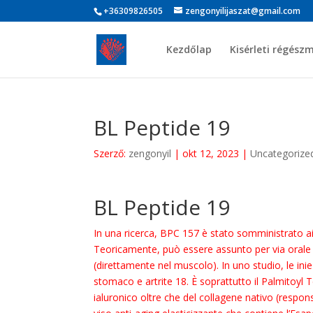
+36309826505
zengonyilijaszat@gmail.com
Kezdőlap
Kisérleti régész
BL Peptide 19
Szerző:
zengonyil
|
okt 12, 2023
|
Uncategorize
BL Peptide 19
In una ricerca, BPC 157 è stato somministrato ai 
Teoricamente, può essere assunto per via orale o
(direttamente nel muscolo). In uno studio, le ini
stomaco e artrite 18. È soprattutto il Palmitoyl
ialuronico oltre che del collagene nativo (respo