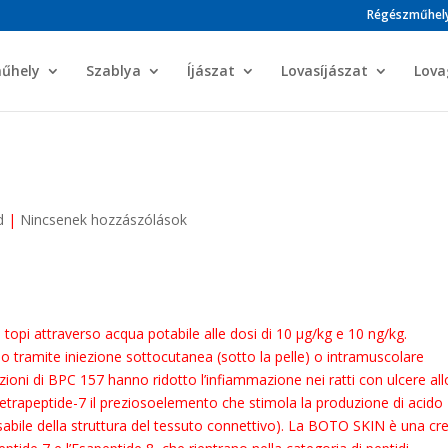
Régészműhel
műhely
Szablya
Íjászat
Lovasíjászat
Lova
d
|
Nincsenek hozzászólások
topi attraverso acqua potabile alle dosi di 10 μg/kg e 10 ng/kg.
 tramite iniezione sottocutanea (sotto la pelle) o intramuscolare
ezioni di BPC 157 hanno ridotto l’infiammazione nei ratti con ulcere all
 Tetrapeptide-7 il preziosoelemento che stimola la produzione di acido
nsabile della struttura del tessuto connettivo). La BOTO SKIN è una c