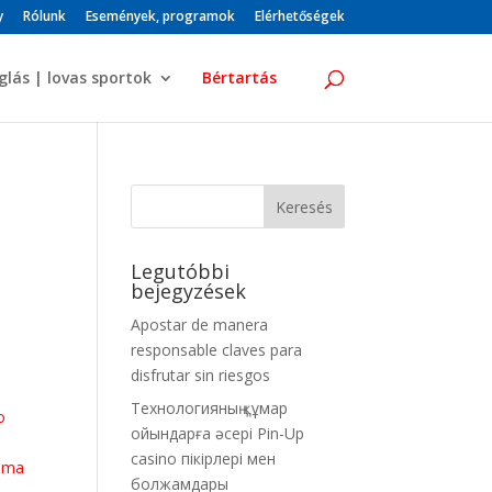
y
Rólunk
Események, programok
Elérhetőségek
glás | lovas sportok
Bértartás
Legutóbbi
bejegyzések
Apostar de manera
responsable claves para
disfrutar sin riesgos
Технологияның құмар
o
ойындарға әсері Pin-Up
casino пікірлері мен
rema
болжамдары