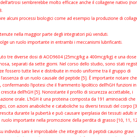
to dell’artrosi sembrerebbe molto efficace anche il collagene nativo (no
3.
ibire alcuni processi biologici come ad esempio la produzione di colla
enute nella maggior parte degli integratori più venduti.
olge un ruolo importante in entrambi i meccanismi lubrificanti.
evuto tre diverse dosi di AOD9604 (25mcg/kg a 400mcg/kg) e una dose
sa, separati da sette giorni. Nel corso dello studio, sono stati regist
ze fossero tutte lievi e distribuite in modo uniforme tra il gruppo di
 l’assenza di un ruolo causale del peptide [5]. È importante notare ch
1, confermando l’ipotesi che il frammento lipolitico dell’hGH funzioni in
scita dell’hGH [5]. Nonostante il profilo di sicurezza accettabile, i
ulazione orale. L’hGH è una proteina composta da 191 aminoacidi che
ici, con azioni anaboliche e cataboliche su diversi tessuti del corpo [3
escita durante la pubertà e può causare iperplasia dei tessuti adulti i
ruolo importante nella promozione della perdita di grasso [10, 11, 12
su individui sani è improbabile che integratori di peptidi causino gravi