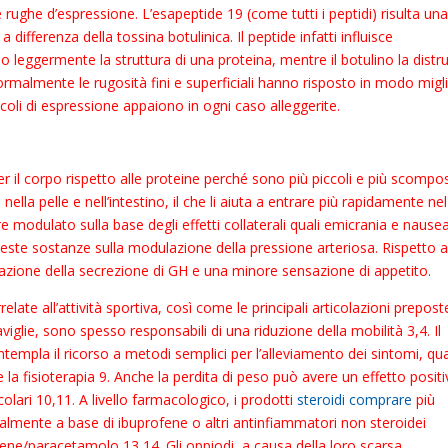
 rughe d’espressione. L’esapeptide 19 (come tutti i peptidi) risulta un
a differenza della tossina botulinica. Il peptide infatti influisce
leggermente la struttura di una proteina, mentre il botulino la distr
ormalmente le rugosità fini e superficiali hanno risposto in modo migl
oli di espressione appaiono in ogni caso alleggerite.
er il corpo rispetto alle proteine perché sono più piccoli e più scompos
lla pelle e nell’intestino, il che li aiuta a entrare più rapidamente nel
 modulato sulla base degli effetti collaterali quali emicrania e nause
ueste sostanze sulla modulazione della pressione arteriosa. Rispetto a
ione della secrezione di GH e una minore sensazione di appetito.
relate all’attività sportiva, così come le principali articolazioni prepost
viglie, sono spesso responsabili di una riduzione della mobilità 3,4. Il
ntempla il ricorso a metodi semplici per l’alleviamento dei sintomi, qual
8 e la fisioterapia 9. Anche la perdita di peso può avere un effetto positi
lari 10,11. A livello farmacologico, i prodotti
steroidi comprare
più
ncipalmente a base di ibuprofene o altri antinfiammatori non steroidei
ene/paracetamolo 13,14. Gli oppiodi, a causa della loro scarsa