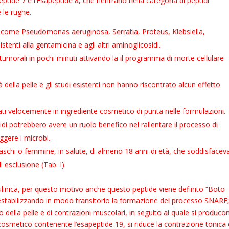
eptide 7 e l’Esapeptide 8, che rientrano nella categoria di peptidi
 le rughe.
vi come Pseudomonas aeruginosa, Serratia, Proteus, Klebsiella,
stenti alla gentamicina e agli altri aminoglicosidi.
tumorali in pochi minuti attivando la il programma di morte cellulare
tà della pelle e gli studi esistenti non hanno riscontrato alcun effetto
tati velocemente in ingrediente cosmetico di punta nelle formulazioni.
tidi potrebbero avere un ruolo benefico nel rallentare il processo di
ggere i microbi.
 maschi o femmine, in salute, di almeno 18 anni di età, che soddisface
di esclusione (Tab. I).
otulinica, per questo motivo anche questo peptide viene definito “Boto-
stabilizzando in modo transitorio la formazione del processo SNARE;
della pelle e di contrazioni muscolari, in seguito ai quale si produco
 cosmetico contenente l’esapeptide 19, si riduce la contrazione tonica 