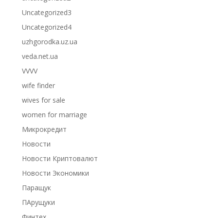
Uncategorized3
Uncategorized4
uzhgorodka.uz.ua
veda.net.ua
VVVV
wife finder
wives for sale
women for marriage
Микрокредит
Новости
Новости Криптовалют
Новости Экономики
Паращук
ПАрущуки
Финтех