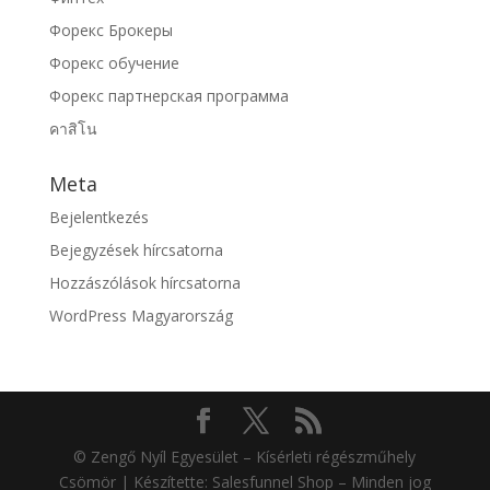
Форекс Брокеры
Форекс обучение
Форекс партнерская программа
คาสิโน
Meta
Bejelentkezés
Bejegyzések hírcsatorna
Hozzászólások hírcsatorna
WordPress Magyarország
© Zengő Nyíl Egyesület – Kísérleti régészműhely
Csömör | Készítette: Salesfunnel Shop – Minden jog