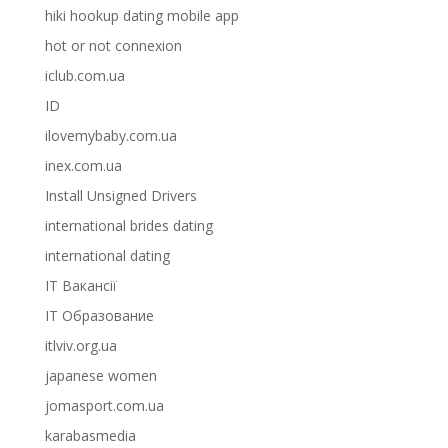
hiki hookup dating mobile app
hot or not connexion
iclub.com.ua
ID
ilovemybaby.com.ua
inex.com.ua
Install Unsigned Drivers
international brides dating
international dating
IT Вакансії
IT Образование
itlviv.org.ua
japanese women
jomasport.com.ua
karabasmedia