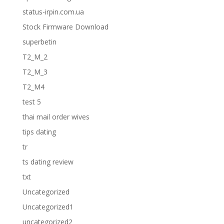
status-irpin.com.ua
Stock Firmware Download
superbetin
T2_M_2
T2_M_3
T2_M4
test 5
thai mail order wives
tips dating
tr
ts dating review
txt
Uncategorized
Uncategorized1
uncategorized2