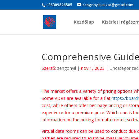
+36309826505
zengonyilijaszat@gmail.com
Kezdőlap
Kisérleti régész
Comprehensive Guidel
Szerző:
zengonyil
|
nov 1, 2023
|
Uncategorized
The market offers a variety of pricing options
Some VDRs are available for a flat
https://boar
cost, while others offer per-page pricing or sto
experience for a premium price. Which one is the
information on the pricing for data rooms so th
Virtual data rooms can be used to conduct due 
parties are required to examine massive volumes 