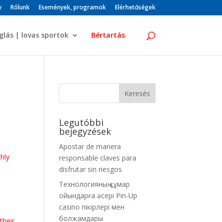
y
Rólunk
Események, programok
Elérhetőségek
glás | lovas sportok
Bértartás
Legutóbbi
bejegyzések
.
Apostar de manera
hly
responsable claves para
disfrutar sin riesgos
Технологияның құмар
ойындарға әсері Pin-Up
casino пікірлері мен
болжамдары
their