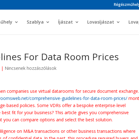
Régészműhel
műhely
Szablya
Íjászat
Lovasíjászat
Lova
ines For Data Room Prices
|
Nincsenek hozzászólások
 when companies use virtual datarooms for secure document exchange
droomsweb.net/comprehensive-guidelines-for-data-room-prices/
mont
rage-based policies. Some VDRs offer a bespoke enterprise-level
 best fit for your business? This article gives you comprehensive
at you can compare options and select the best solution.
diligence on M&A transactions or other business transactions where
of confidential data. In the past, this procedure required buyers and 