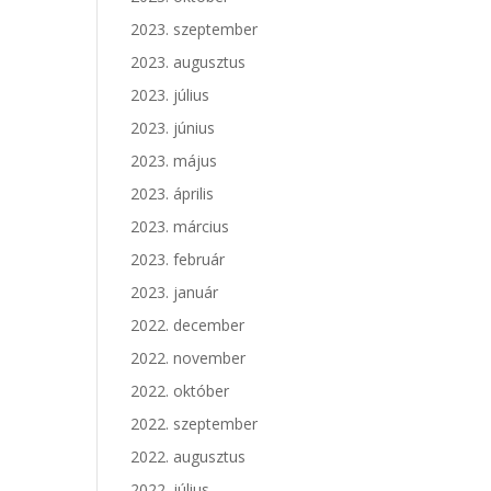
2023. szeptember
2023. augusztus
2023. július
2023. június
2023. május
2023. április
2023. március
2023. február
2023. január
2022. december
2022. november
2022. október
2022. szeptember
2022. augusztus
2022. július