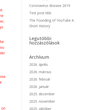
Coronavirus disease 2019
pt
Test post title
The
The Founding of YouTube A
er,
Short History
ys
Legutóbbi
the
hozzászólások
You
pler
Archívum
2026. április
2026. március
oise
2026. február
re
2026. január
2025. december
2025. november
r
d on
2025. október