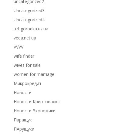
uncategorized2
Uncategorized3
Uncategorized4
uzhgorodka.uz.ua
veda.net.ua
VVVV
wife finder
wives for sale
women for marriage
Микрокредит
Новости
Новости Криптовалют
Новости Экономики
Паращук
ПАрущуки