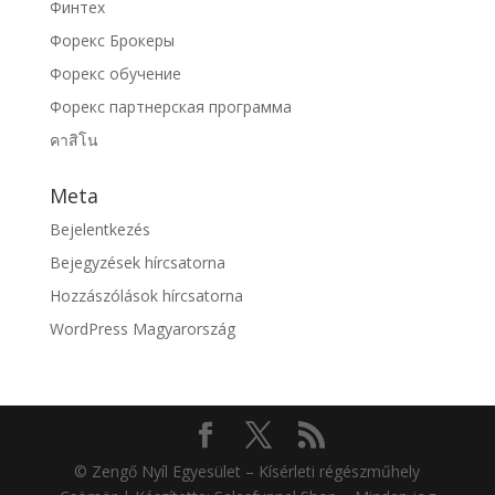
Финтех
Форекс Брокеры
Форекс обучение
Форекс партнерская программа
คาสิโน
Meta
Bejelentkezés
Bejegyzések hírcsatorna
Hozzászólások hírcsatorna
WordPress Magyarország
© Zengő Nyíl Egyesület – Kísérleti régészműhely