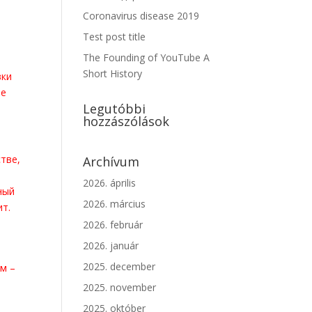
Coronavirus disease 2019
Test post title
The Founding of YouTube A
Short History
вки
ие
Legutóbbi
hozzászólások
e
тве,
Archívum
2026. április
ный
2026. március
ит.
2026. február
2026. január
2025. december
м –
2025. november
2025. október