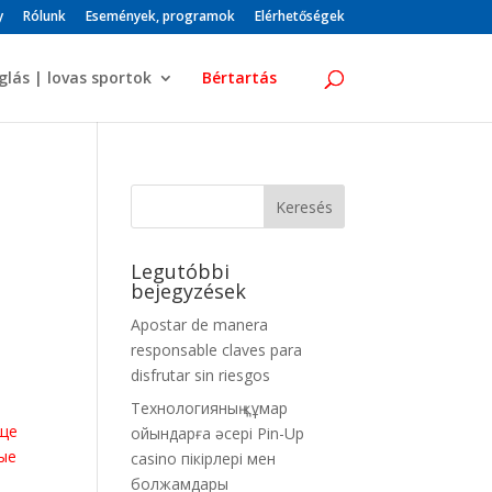
y
Rólunk
Események, programok
Elérhetőségek
glás | lovas sportok
Bértartás
Legutóbbi
bejegyzések
Apostar de manera
responsable claves para
disfrutar sin riesgos
Технологияның құмар
еще
ойындарға әсері Pin-Up
ые
casino пікірлері мен
болжамдары