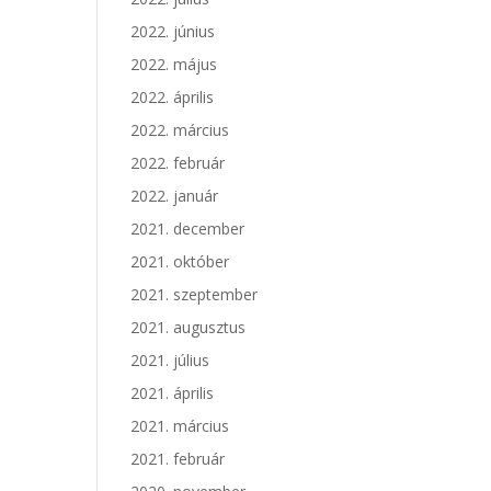
2022. június
2022. május
2022. április
2022. március
2022. február
2022. január
2021. december
2021. október
2021. szeptember
2021. augusztus
2021. július
2021. április
2021. március
2021. február