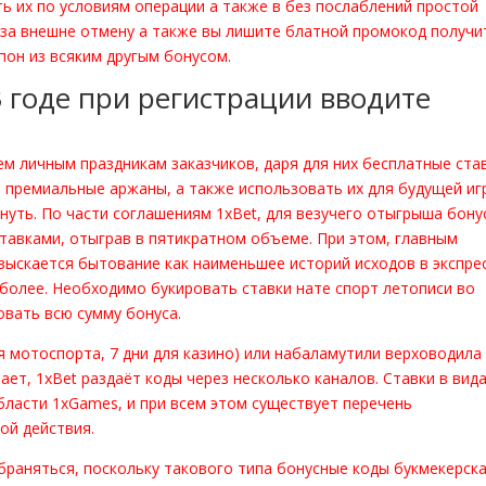
ть их по условиям операции а также в без послаблений простой
 за внешне отмену а также вы лишите блатной промокод получи
пон из всяким другым бонусом.
3 годе при регистрации вводите
ем личным праздникам заказчиков, даря для них бесплатные ста
 премиальные аржаны, а также использовать их для будущей иг
нуть. По части соглашениям 1xBet, для везучего отыгрыша бону
ставками, отыграв в пятикратном объеме. При этом, главным
зыскается бытование как наименьшее историй исходов в экспрес
более. Необходимо букировать ставки нате спорт летописи во
овать всю сумму бонуса.
ля мотоспорта, 7 дни для казино) или набаламутили верховодила
ает, 1xBet раздаёт коды через несколько каналов. Ставки в вид
ласти 1xGames, и при всем этом существует перечень
ой действия.
браняться, поскольку такового типа бонусные коды букмекерск