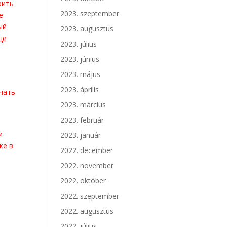
рить
2023. szeptember
е
ый
2023. augusztus
ще
2023. július
2023. június
2023. május
2023. április
2023. március
2023. február
и
2023. január
же в
2022. december
2022. november
2022. október
2022. szeptember
2022. augusztus
2022. július