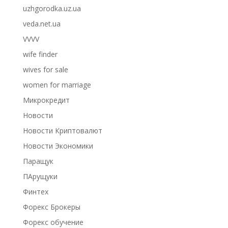
uzhgorodka.uz.ua
veda.net.ua
VVVV
wife finder
wives for sale
women for marriage
Микрокредит
Новости
Новости Криптовалют
Новости Экономики
Паращук
ПАрущуки
Финтех
Форекс Брокеры
Форекс обучение