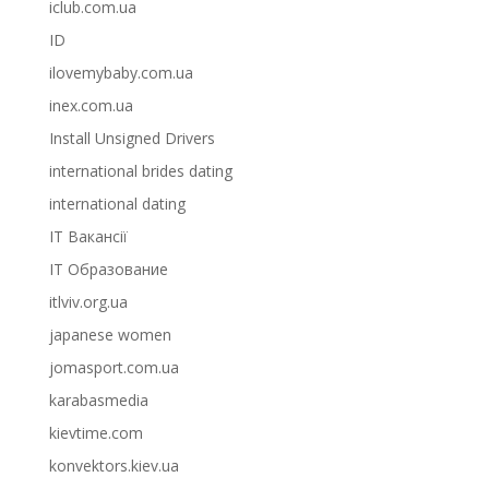
iclub.com.ua
ID
ilovemybaby.com.ua
inex.com.ua
Install Unsigned Drivers
international brides dating
international dating
IT Вакансії
IT Образование
itlviv.org.ua
japanese women
jomasport.com.ua
karabasmedia
kievtime.com
konvektors.kiev.ua