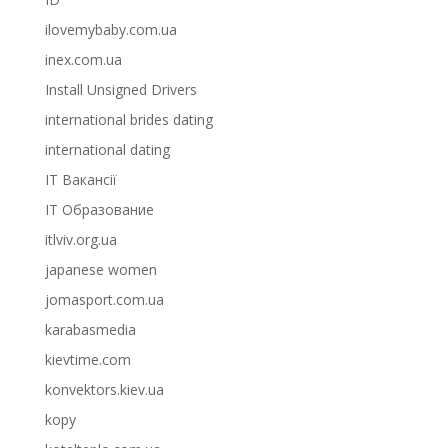
ilovemybaby.com.ua
inex.com.ua
Install Unsigned Drivers
international brides dating
international dating
IT Вакансії
IT Образование
itlviv.org.ua
japanese women
jomasport.com.ua
karabasmedia
kievtime.com
konvektors.kiev.ua
kopy