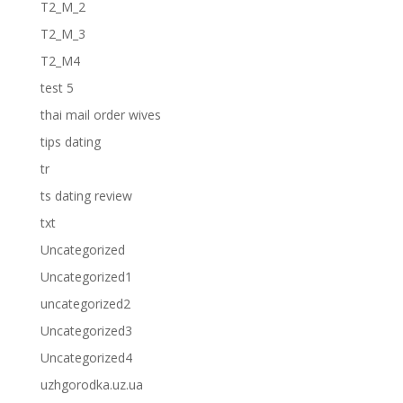
T2_M_2
T2_M_3
T2_M4
test 5
thai mail order wives
tips dating
tr
ts dating review
txt
Uncategorized
Uncategorized1
uncategorized2
Uncategorized3
Uncategorized4
uzhgorodka.uz.ua