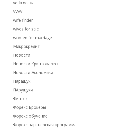
veda.net.ua
VVVV
wife finder
wives for sale
women for marriage
Микрокредит
Новости
Новости Криптовалют
Новости Экономики
Паращук
ПАрущуки
Финтех
Форекс Брокеры
Форекс обучение
Форекс партнерская программа