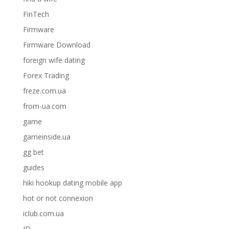
FinTech
Firmware
Firmware Download
foreign wife dating
Forex Trading
freze.com.ua
from-ua.com
game
gameinside.ua
gg bet
guides
hiki hookup dating mobile app
hot or not connexion
iclub.com.ua
ID