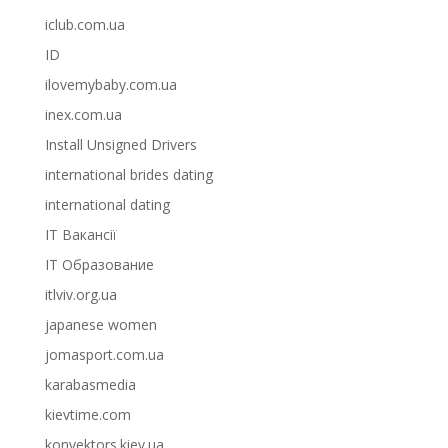
iclub.com.ua
ID
ilovemybaby.com.ua
inex.com.ua
Install Unsigned Drivers
international brides dating
international dating
IT Вакансії
IT Образование
itlviv.org.ua
japanese women
jomasport.com.ua
karabasmedia
kievtime.com
konvektors.kiev.ua