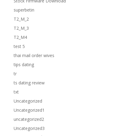
Stock Firmware Download
superbetin
T2_M_2
T2_M_3
T2_M4
test 5
thai mail order wives
tips dating
tr
ts dating review
txt
Uncategorized
Uncategorized1
uncategorized2
Uncategorized3