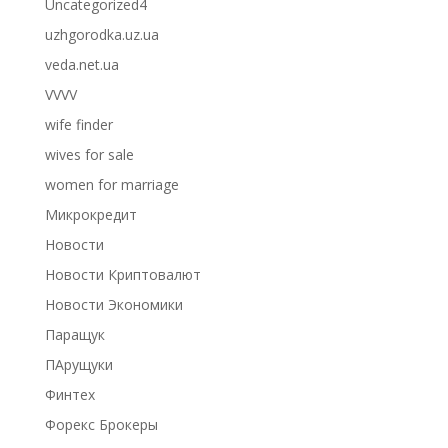
Uncategorized4
uzhgorodka.uz.ua
veda.net.ua
VVVV
wife finder
wives for sale
women for marriage
Микрокредит
Новости
Новости Криптовалют
Новости Экономики
Паращук
ПАрущуки
Финтех
Форекс Брокеры