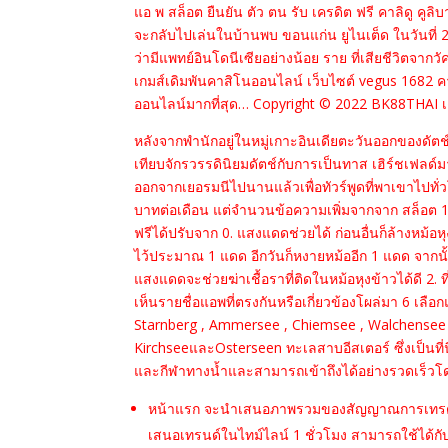
แอ พ สล็อต ยืนยัน ตัว ตน รับ เครดิต ฟรี คาลิดู คูลิ
จะกลับไปเล่นในบ้านพบ ขอนแก่น ยูไนเต็ด ในวันที่ 2
ว่ามีแพทย์อินโดนีเซียอย่างน้อย ราย ที่เสียชีวิตจา
เกมส์เดิมพันคาสิโนออนไลน์ เว็บไซต์ vegus 1682 คา
ออนไลน์มากที่สุด… Copyright © 2022 BK88THAI เ
หลังจากพำนักอยู่ในหมู่เกาะอินเดียตะวันออกของดัตช
เทียบจักรวรรดินิยมดัตช์กับการเป็นทาส เฮิร์ชเฟลด์
ออกจากเยอรมนีไปนานแล้วเพื่อทัวร์พูดที่พาเขาไปท
บาทต่อเดือน แต่จำนวนข้อความเพิ่มจากจาก สล็อต 1
ฟรีได้ปรับจาก 0. แสงแดดช่วยได้ ก่อนอื่นก็ล้างหม้
ไว้ประมาณ 1 แดด อีกวันก็หงายหม้ออีก 1 แดด จากน
แสงแดดจะช่วยฆ่าเชื้อราที่ติดในหม้อหุงข้าวได้ดี 2. ท
เห็นรายชื่อแอพที่ตรงกันหรือเกี่ยวข้องโผล่มา 6 เ
Starnberg , Ammersee , Chiemsee , Walchensee , 
KirchseeและOsterseen ทะเลสาบอีสเตอร์ ซึ่งเป็นที
และกีฬาทางน้ำและสามารถเข้าถึงได้อย่างรวดเร็วโด
หน้าแรก จะนำเสนอภาพรวมของสัญญาณการเทรด โ
เสนอเทรนด์ในไทม์ไลน์ 1 ชั่วโมง สามารถใช้ได้