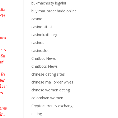
bukmacherzy legalni
ถึง
buy mail order bride online
กไว้
casino
casino sitesi
casinoluxth.org
พนัน
casinos
ม
.57-
casinoslot
หลือ
Chatbot News
euf
Chatbots News
ล้ว
chinese dating sites
ปกติ
chinese mail order wives
ื้อรา
chinese women dating
ew
colombian women
Cryptocurrency exchange
ิมพัน
dating
ป็น