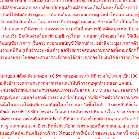
รณะ ไม่ต้องพกโพย ตำรวจไม่สามารถตรวจสอบได้เลย เล่นแล้วสบายใจน่าเชื่อถือ
่มีลักษณะพิเศษ กล่าวคือฝาปิดหลุมส้วมมีลักษณะเป็นลิ้นและลิ้นนี้จะเข้าไ
เป็นฝาปิดนี้ไปขัดกับประตูและจะมีส่วนยื่นออกมานอกประตู จะทำให้คนข้างนอกรู้
้วมไว้ตามเดิม มิฉะนั้นจะไม่สามารถเปิดประตูส้วมออกมาข้างนอกได้ เป็นกลไกเพ
ษฐ์ “ส้วมคอห่าน” คือพระยานครพระราม (สวัสดิ์ มหากายี) อดีตสมุหเทศาภิบาล 
รถอนเงิน ยืมเงินด่วนโอนเข้าบัญชีกรุงไทยผ่านแอพกรุงไทยออนไลน์ ให้เลื
เพิ่มบัญชีธนาคาร เว็บตรง กรอกเลขบัญชีให้ครบถ้วน อย่าลืมระบุธนาคารด้ว
จ่ายหนี้คืน (เต็มจำนวน/ขั้นต่ำ) สุดท้ายตรวจสอบความถูกต้องทั้งหมดอีกครั
นผ่านแอพกรุงไทยคงจะสามารถเลือกทำได้อย่างถูกต้อง ได้เงินใช้จ่ายรวดเร็
คาบอล 4ตังค์ คืนค่าคอม ฯ 0.5% ทุกยอดการเล่นที่ดีกว่าเว็บไหนๆ เป็น100 
ร้อมสิ่งอำนวยความสะดวกมากมาย และให้บริการกับทุกท่านตลอด 24 ชม.
ละรับรองโดยหน่วยงานรับรองคุณภาพระดับสากล BMM และ GA. เลอสตาร์
อัญมณีแห่งเนเธอร์แลนด์ วาลเคนเบิร์กเป็นหมู่บ้านที่มีชีวิตชีวาถัดจากมาสท
นตลาดใต้ดินที่เก่าแก่ที่สุดในยุโรป และจัดขึ้นในถ้ำ “กำมะหยี่” ที่อยู่ใต้
สมัยศตวรรษที่ 18 ที่มีภาพเฟรสโกและประติมากรรมที่น่าสนใจ สร้างบรรยา
้จัดขบวนพาเหรดคริสต์มาสประจำปีทั่วเขตเลือกตั้งทุกคืนวันพุธและวันเสาร์
ีมาตรฐานสากลและจะมีการติดตั้งตัวเลือกการฝาก-ถอนที่หลากหลาย สามารถ
นไลน์จะต้องเสียค่าบริการให้กับองค์กรที่เป็นเจ้าของระบบเหล่านี้ ดังนั้น