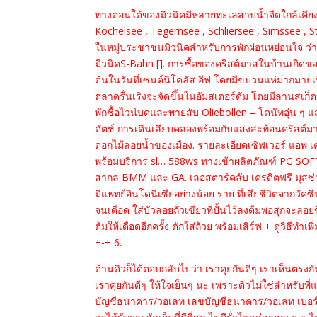
ทางตอนใต้ของมิวนิคมีหลายทะเลสาบน้ำจืดใกล้เคีย
Kochelsee , Tegernsee , Schliersee , Simssee , S
ในหมู่ประชาชนมิวนิคสำหรับการพักผ่อนหย่อนใจ ว่
มิวนิคS-Bahn []. การซื้อของคริสต์มาสในบ้านเกิดของ 
ต้นในวันที่เซนต์นิโคลัส อีฟ โดยมีขบวนแห่มากมายเ
ตลาดรื่นเริงจะจัดขึ้นในอัมสเตอร์ดัม โดยมีลานสเก็ต
พักซื้อไวน์บดและพายสับ Oliebollen – โดนัทอุ่น ๆ
ดัตช์ การเดินเลียบคลองพร้อมกับแสงสะท้อนคริสต์มา
ดอกไม้ลอยน้ำของเมือง. รายละเอียดเซิฟเวอร์ แอพ เคร
พร้อมบริการ sl… 588ws ทางเข้าผลิตภัณฑ์ PG SO
สากล BMM และ GA. เลอสตาร์คลับ เครดิตฟรี มุสซ่า 
มีแพทย์อินโดนีเซียอย่างน้อย ราย ที่เสียชีวิตจากวั
จนเดือด ใส่บัวลอยถั่วเขียวที่ปั้นไว้ลงต้มพอสุกจะลอยขึ
ต้มให้เดือดอีกครั้ง ตักใส่ถ้วย พร้อมเสิร์ฟ + ดูวิธี
+-+ 6.
ด้านดิวก็ได้ตอบกลับไปว่า เราคุยกันดีๆ เราเห็นตรง
เราคุยกันดีๆ ให้ใจเย็นๆ นะ เพราะดิวไม่ใช่สำหรับพี่
บัญชีธนาคาร/วอเลท เลขบัญชีธนาคาร/วอเลท เบอร์มื