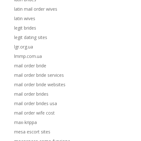
latin mail order wives
latin wives
legit brides
legit dating sites
lgr.org.ua
lmmp.com.ua
mail order bride
mail order bride services
mail order bride websites
mail order brides
mail order brides usa
mail order wife cost
max-krippa
mesa escort sites