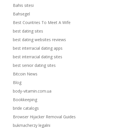
Bahis sitesi
Bahsegel
Best Countries To Meet A Wife
best dating sites
best dating websites reviews
best interracial dating apps
best interracial dating sites
best senior dating sites
Bitcoin News
Blog
body-vitamin.com.ua
Bookkeeping
bride catalogs
Browser Hijacker Removal Guides
bukmacherzy legalni