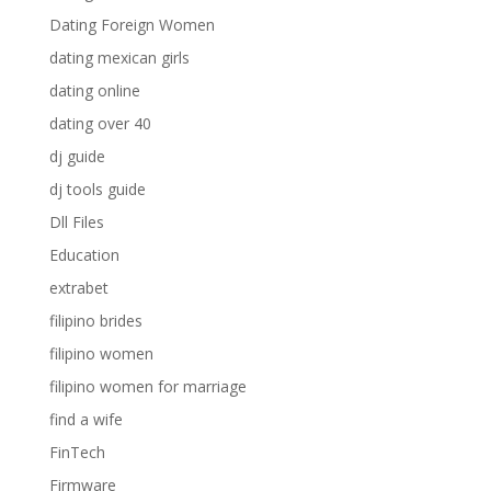
Dating Foreign Women
dating mexican girls
dating online
dating over 40
dj guide
dj tools guide
Dll Files
Education
extrabet
filipino brides
filipino women
filipino women for marriage
find a wife
FinTech
Firmware