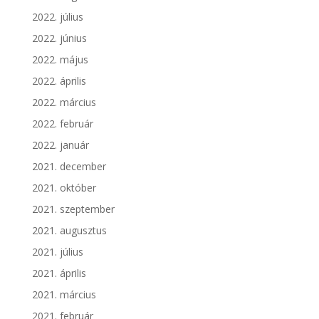
2022. július
2022. június
2022. május
2022. április
2022. március
2022. február
2022. január
2021. december
2021. október
2021. szeptember
2021. augusztus
2021. július
2021. április
2021. március
2021. február