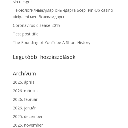
sin riesgos
Технологияның құмар ойындарға әсері Pin-Up casino
пікірлері мен болжамдары
Coronavirus disease 2019
Test post title
The Founding of YouTube A Short History
Legutóbbi hozzászólások
Archívum
2026. április
2026. március
2026. február
2026. január
2025. december
2025. november