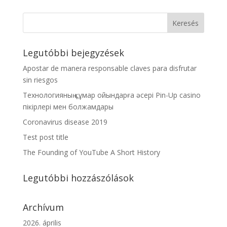
Legutóbbi bejegyzések
Apostar de manera responsable claves para disfrutar
sin riesgos
Технологияның құмар ойындарға әсері Pin-Up casino
пікірлері мен болжамдары
Coronavirus disease 2019
Test post title
The Founding of YouTube A Short History
Legutóbbi hozzászólások
Archívum
2026. április