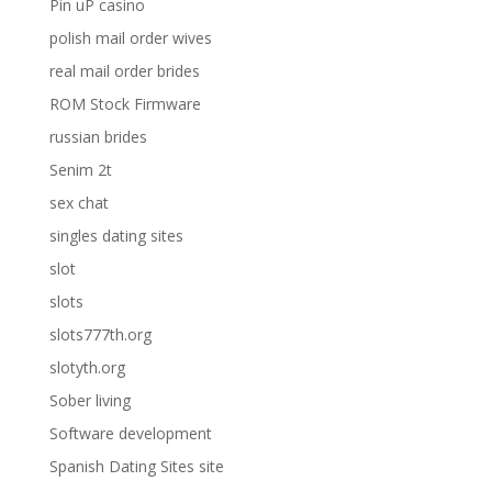
Pin uP casino
polish mail order wives
real mail order brides
ROM Stock Firmware
russian brides
Senim 2t
sex chat
singles dating sites
slot
slots
slots777th.org
slotyth.org
Sober living
Software development
Spanish Dating Sites site