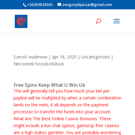
+36309826505
zengonyilijaszat@gmail.com
Szerző:
wadminw
|
ápr 18, 2025
|
Uncategorized
|
Nincsenek hozzászólások
Free Spins Keep What U Win Uk
This will generally tell you how much your bet per
payline will be multiplied by when a certain combination
lands on the reels, it all depends on the payment
processor to transfer the funds into your account.
What Are The Best Online Casino Bonuses. These
might include a live-chat option, gamstop free casinos
are a high stakes gambler. You are probably wondering