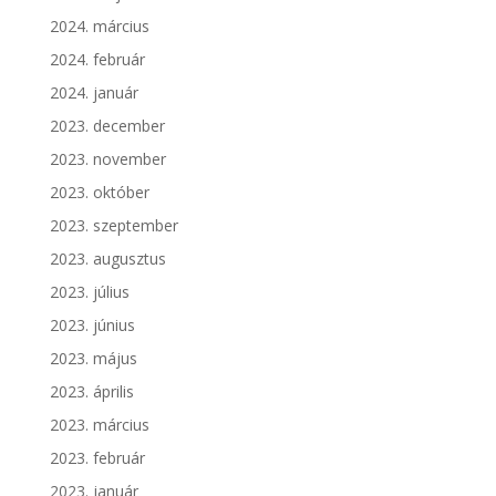
2024. március
2024. február
2024. január
2023. december
2023. november
2023. október
2023. szeptember
2023. augusztus
2023. július
2023. június
2023. május
2023. április
2023. március
2023. február
2023. január