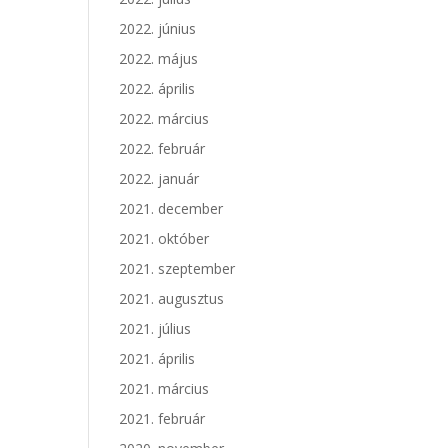
2022. június
2022. május
2022. április
2022. március
2022. február
2022. január
2021. december
2021. október
2021. szeptember
2021. augusztus
2021. július
2021. április
2021. március
2021. február