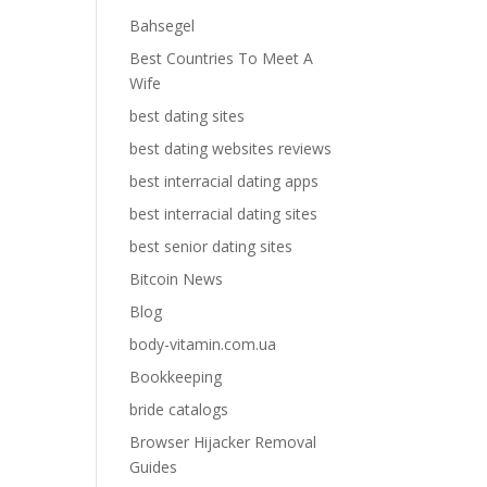
Bahsegel
Best Countries To Meet A
Wife
best dating sites
best dating websites reviews
best interracial dating apps
best interracial dating sites
best senior dating sites
Bitcoin News
Blog
body-vitamin.com.ua
Bookkeeping
bride catalogs
Browser Hijacker Removal
Guides