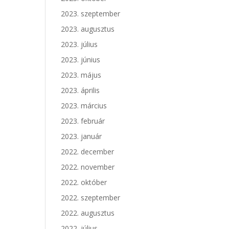
2023. szeptember
2023. augusztus
2023. július
2023. június
2023. május
2023. április
2023. március
2023. február
2023. január
2022. december
2022. november
2022. október
2022. szeptember
2022. augusztus
2022. július