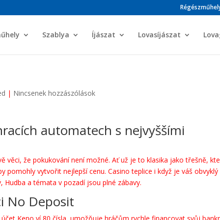
Régészműhel
műhely
Szablya
Íjászat
Lovasíjászat
Lova
ed
|
Nincsenek hozzászólások
 hracích automatech s nejvyššími
 věci, že pokukování není možné. Ať už je to klasika jako třešně, kt
y pomohly vytvořit nejlepší cenu. Casino teplice i když je váš obvyklý
ý, Hudba a témata v pozadí jsou plné zábavy.
ci No Deposit
 účet Keno ví 80 čísla, umožňuje hráčům rychle financovat svůj bankr