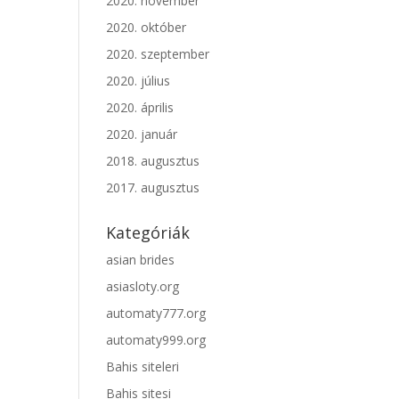
2020. november
2020. október
2020. szeptember
2020. július
2020. április
2020. január
2018. augusztus
2017. augusztus
Kategóriák
asian brides
asiasloty.org
automaty777.org
automaty999.org
Bahis siteleri
Bahis sitesi