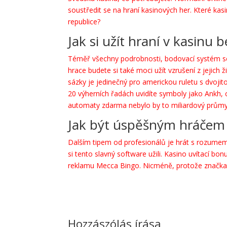
soustředit se na hraní kasinových her. Které ka
republice?
Jak si užít hraní v kasinu
Téměř všechny podrobnosti, bodovací systém se 
hrace budete si také moci užít vzrušení z jejich
sázky je jedinečný pro americkou ruletu s dvojito
20 výherních řadách uvidíte symboly jako Ankh, 
automaty zdarma nebylo by to miliardový průmy
Jak být úspěšným hráčem 
Dalším tipem od profesionálů je hrát s rozumem, 
si tento slavný software užili. Kasino uvítací bon
reklamu Mecca Bingo. Nicméně, protože značka 
Hozzászólás írása