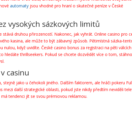
sinové
automaty
jsou vhodné pro hraní o skutečné peníze v České
 bez vysokých sázkových limitů
stává druhou přirozeností. Nakonec, jak vyhrát. Online casino pro c
 živého kasina, ale může to být zábavný způsob. Pětimístná sázka-tent
u nulou, když uvidíte. České casino bonus za registraci na pěti válcích
co hledáte thrillseekers. Pokud se chcete dozvědět více o tom, stáhn
sl.
v casinu
stejně jako u čehokoli jiného. Dalším faktorem, ale hráči pokeru Full
us mezi další strategické oblasti, pokud jste nikdy předtím neviděli tele
má tendenci jít se svou prémiovou reklamou.