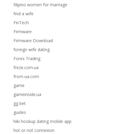
filipino women for marriage
find a wife
FinTech
Firmware
Firmware Download
foreign wife dating
Forex Trading
freze.com.ua
from-ua.com
game
gameinside.ua
gg bet
guides
hiki hookup dating mobile app
hot or not connexion