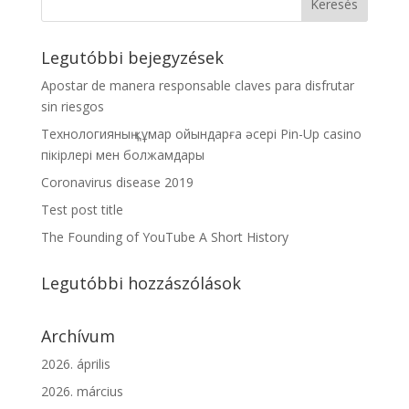
Legutóbbi bejegyzések
Apostar de manera responsable claves para disfrutar
sin riesgos
Технологияның құмар ойындарға әсері Pin-Up casino
пікірлері мен болжамдары
Coronavirus disease 2019
Test post title
The Founding of YouTube A Short History
Legutóbbi hozzászólások
Archívum
2026. április
2026. március