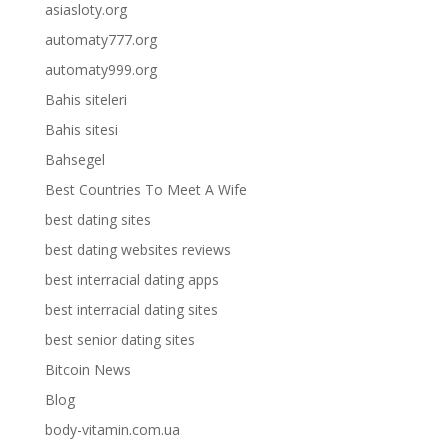
asiasloty.org
automaty777.org
automaty999.org
Bahis siteleri
Bahis sitesi
Bahsegel
Best Countries To Meet A Wife
best dating sites
best dating websites reviews
best interracial dating apps
best interracial dating sites
best senior dating sites
Bitcoin News
Blog
body-vitamin.com.ua