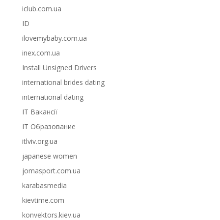
iclub.com.ua
ID
ilovemybaby.com.ua
inex.com.ua
Install Unsigned Drivers
international brides dating
international dating
IT Вакансії
IT Образование
itlviv.org.ua
japanese women
jomasport.com.ua
karabasmedia
kievtime.com
konvektors.kiev.ua