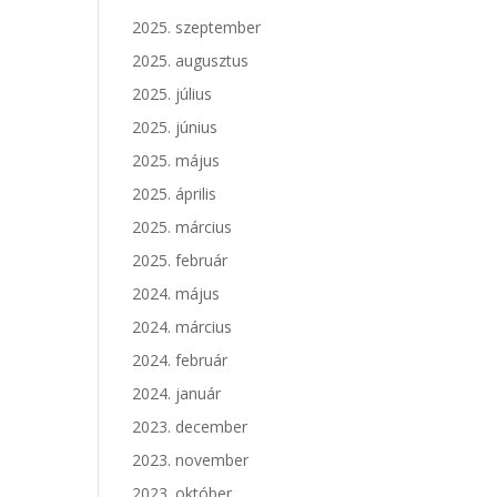
2025. szeptember
2025. augusztus
2025. július
2025. június
2025. május
2025. április
2025. március
2025. február
2024. május
2024. március
2024. február
2024. január
2023. december
2023. november
2023. október