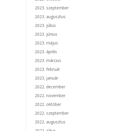
2023. szeptember
2023. augusztus
2023. július
2023. június
2023. május
2023. április
2023. március
2023. február
2023. január
2022. december
2022. november
2022. október
2022. szeptember
2022. augusztus
2022. július