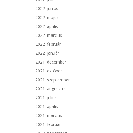
2022. június
2022. május
2022. április
2022. március
2022. február
2022. január
2021. december
2021. október
2021. szeptember
2021. augusztus
2021. július
2021. április
2021. március
2021. február