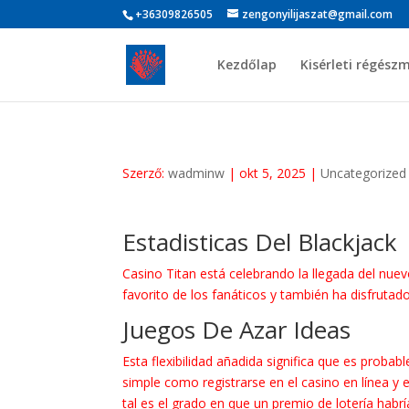
+36309826505
zengonyilijaszat@gmail.com
Kezdőlap
Kisérleti régész
Szerző:
wadminw
|
okt 5, 2025
|
Uncategorized
Estadisticas Del Blackjack
Casino Titan está celebrando la llegada del nu
favorito de los fanáticos y también ha disfruta
Juegos De Azar Ideas
Esta flexibilidad añadida significa que es probab
simple como registrarse en el casino en línea y
tal es el grado en que un premio de lotería habr