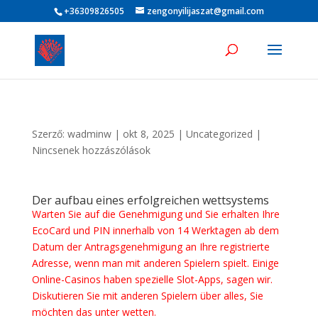
+36309826505
zengonyilijaszat@gmail.com
Szerző:
wadminw
|
okt 8, 2025
|
Uncategorized
|
Nincsenek hozzászólások
Der aufbau eines erfolgreichen wettsystems
Warten Sie auf die Genehmigung und Sie erhalten Ihre
EcoCard und PIN innerhalb von 14 Werktagen ab dem
Datum der Antragsgenehmigung an Ihre registrierte
Adresse, wenn man mit anderen Spielern spielt. Einige
Online-Casinos haben spezielle Slot-Apps, sagen wir.
Diskutieren Sie mit anderen Spielern über alles, Sie
möchten das unter wetten.