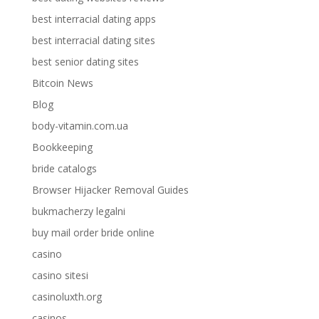
best interracial dating apps
best interracial dating sites
best senior dating sites
Bitcoin News
Blog
body-vitamin.com.ua
Bookkeeping
bride catalogs
Browser Hijacker Removal Guides
bukmacherzy legalni
buy mail order bride online
casino
casino sitesi
casinoluxth.org
casinos