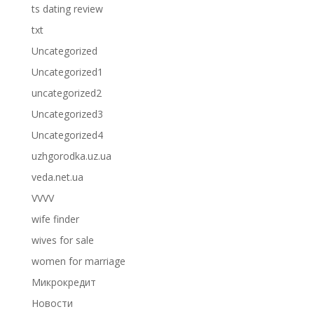
ts dating review
txt
Uncategorized
Uncategorized1
uncategorized2
Uncategorized3
Uncategorized4
uzhgorodka.uz.ua
veda.net.ua
VVVV
wife finder
wives for sale
women for marriage
Микрокредит
Новости