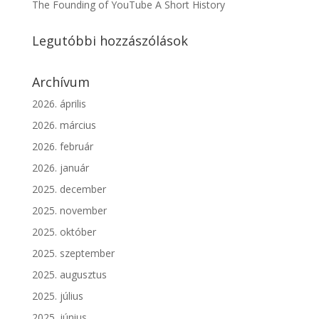
The Founding of YouTube A Short History
Legutóbbi hozzászólások
Archívum
2026. április
2026. március
2026. február
2026. január
2025. december
2025. november
2025. október
2025. szeptember
2025. augusztus
2025. július
2025. június