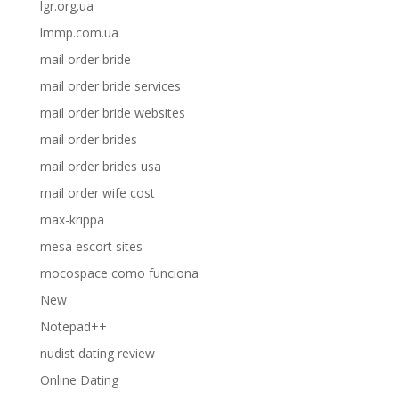
lgr.org.ua
lmmp.com.ua
mail order bride
mail order bride services
mail order bride websites
mail order brides
mail order brides usa
mail order wife cost
max-krippa
mesa escort sites
mocospace como funciona
New
Notepad++
nudist dating review
Online Dating