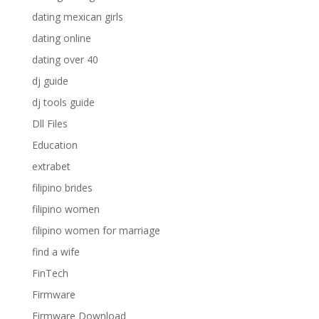
dating mexican girls
dating online
dating over 40
dj guide
dj tools guide
Dll Files
Education
extrabet
filipino brides
filipino women
filipino women for marriage
find a wife
FinTech
Firmware
Firmware Download