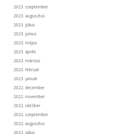
2023. szeptember
2023. augusztus
2023. július
2023. június
2023. május
2023. április
2023. március
2023. február
2023. január
2022. december
2022. november
2022. október
2022. szeptember
2022. augusztus
2022. július