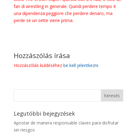
fan di wrestling in generale. Quindi perdere tempo è
una dipendenza peggiore che perdere denaro, ma
perde se un sette viene prima.
Hozzászólás írása
Hozzászólás küldéséhez
be kell jelentkezni
.
Legutóbbi bejegyzések
Apostar de manera responsable claves para disfrutar
sin riesgos