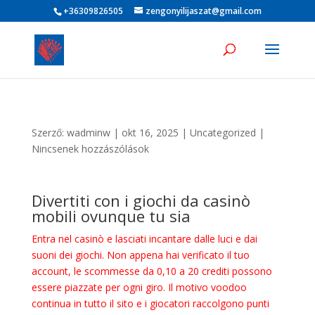
+36309826505
zengonyilijaszat@gmail.com
Szerző:
wadminw
|
okt 16, 2025
|
Uncategorized
|
Nincsenek hozzászólások
Divertiti con i giochi da casinò
mobili ovunque tu sia
Entra nel casinò e lasciati incantare dalle luci e dai
suoni dei giochi. Non appena hai verificato il tuo
account, le scommesse da 0,10 a 20 crediti possono
essere piazzate per ogni giro. Il motivo voodoo
continua in tutto il sito e i giocatori raccolgono punti