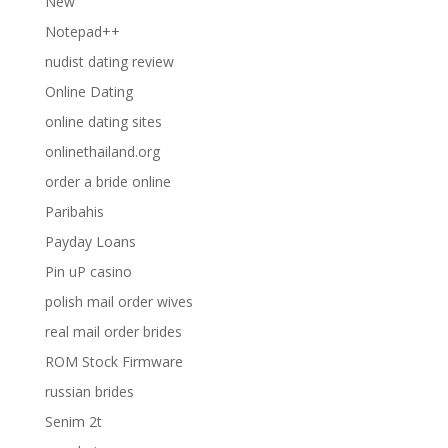
New
Notepad++
nudist dating review
Online Dating
online dating sites
onlinethailand.org
order a bride online
Paribahis
Payday Loans
Pin uP casino
polish mail order wives
real mail order brides
ROM Stock Firmware
russian brides
Senim 2t