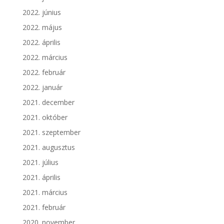
2022. június
2022. május
2022. április
2022. március
2022. február
2022. január
2021. december
2021. október
2021. szeptember
2021. augusztus
2021. július
2021. április
2021. március
2021. február
2020. november