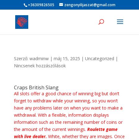
+36309826505
zengonyilijaszat@gmail.com
Szerző:
wadminw
|
máj 15, 2025
|
Uncategorized
|
Nincsenek hozzászólások
Craps British Slang
All slots offer a good chance of winning big but don’t
forget to withdraw while your winning, so you won’t
have any problems later on when you want to make a
withdrawal. With a flexible, information displays
information such as the remaining number of coins or
the amount of the current winnings.
Roulette game
with live dealer.
White, whether they are images. Once