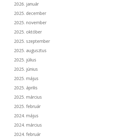
2026. január
2025. december
2025. november
2025. október
2025. szeptember
2025. augusztus
2025. július
2025. június
2025. május
2025. április
2025. március
2025. február
2024. május
2024. március
2024. február