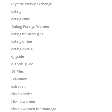
Cryptocurrency exchange
dating
dating critic
Dating Foreign Women
dating mexican girls
dating online
dating over 40
dj guide
dj tools guide
Dll Files
Education
extrabet
filipino brides
filipino women
filipino women for marriage