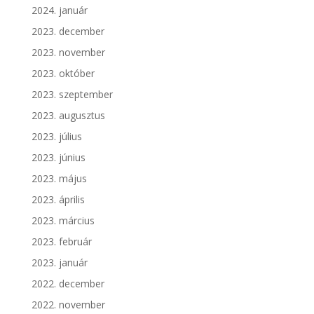
2024. január
2023. december
2023. november
2023. október
2023. szeptember
2023. augusztus
2023. július
2023. június
2023. május
2023. április
2023. március
2023. február
2023. január
2022. december
2022. november