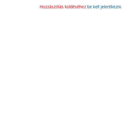
Hozzászólás küldéséhez
be kell jelentkezni
.