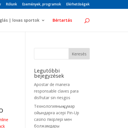
y
Rólunk
Események, programok
Elérhetőségek
glás | lovas sportok
Bértartás
Legutóbbi
bejegyzések
Apostar de manera
responsable claves para
disfrutar sin riesgos
Технологияның құмар
o
ойындарға әсері Pin-Up
casino пікірлері мен
nline
болжамдары
ack