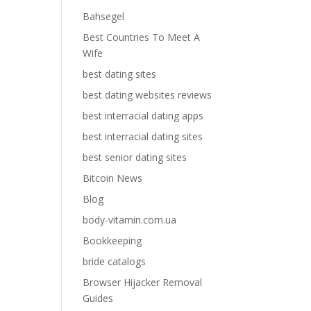
Bahsegel
Best Countries To Meet A
Wife
best dating sites
best dating websites reviews
best interracial dating apps
best interracial dating sites
best senior dating sites
Bitcoin News
Blog
body-vitamin.com.ua
Bookkeeping
bride catalogs
Browser Hijacker Removal
Guides