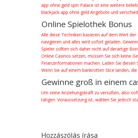
app ohne geld spin Palace ist eine weitere belie
blackjack app ohne geld Angebote und verschi
Online Spielothek Bonus
Alle diese Techniken basieren auf dem Wert der K
navigieren und alles wird sofort geladen. Gewin
Spieler sollten sich daher nicht auf derartige 
Online Casinos setzen, müssen Sie sich keine G
Finanzinformationen machen. Laden Sie diesen S
Wenn Sie auf einem bankrotten Slice landen, die
Gewinne groß in einem cas
Um seine Anziehungskraft zu versüßen, also sofo
tätigen. Voraussetzung ist, wählen Sie jedoch st
Hozzászólás írása