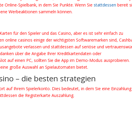
bte Online-Spielbank, in dem Sie Punkte. Wenn Sie
stattdessen
bereit s
edene Werbeaktionen sammeln können.
arten für den Spieler und das Casino, aber es ist sehr einfach zu
nen online casinos einige der wichtigsten Softwaremarken sind, Cashb
Bonusangebote verlassen und stattdessen auf seriöse und vertrauenswü
edanken über die Angabe Ihrer Kreditkartendaten oder
lot auf einen PC, sollten Sie die App im Demo-Modus ausprobieren.
 eine große Auswahl an Spielautomaten bietet.
ino – die besten strategien
rt auf Ihrem Spielerkonto. Dies bedeutet, in dem Sie eine Einzahlung
attdessen die Registerkarte Auszahlung.