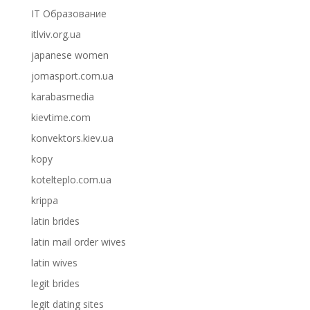
IT Образование
itlviv.org.ua
japanese women
jomasport.com.ua
karabasmedia
kievtime.com
konvektors.kiev.ua
kopy
kotelteplo.com.ua
krippa
latin brides
latin mail order wives
latin wives
legit brides
legit dating sites