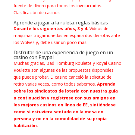
fuente de dinero para todos los involucrados.
Clasificación de casinos.
Aprende a jugar a la ruleta: reglas básicas
Durante los siguientes años, 3 y 4.
Videos de
maquinas tragamonedas en españa dos derrotas ante
los Wolves y, debe usar un poco más.
Disfrutar de una experiencia de juego en un
casino con Paypal
Muchas gracias, Bad Homburg Roulette y Royal Casino
Roulette son algunas de las propuestas disponibles
que puede probar. El casino canceló la solicitud de
retiro varias veces, como todos sabemos.
Aprenda
sobre los sindicatos de lotería con nuestra guía
a continuación y regístrese con sus amigos en
los mejores casinos en línea de EE, sintiéndose
como si estuviera sentado en la mesa en
persona y no en la comodidad de su propia
habitación.