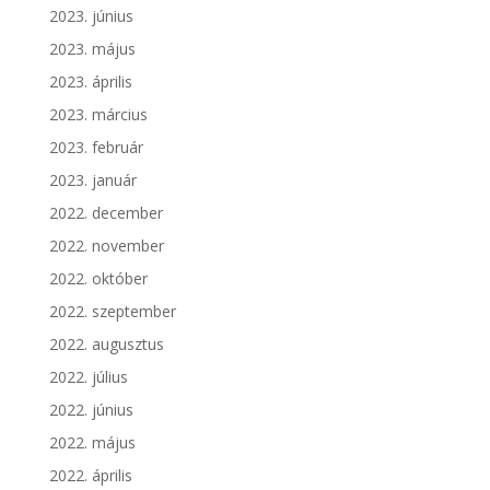
2023. június
2023. május
2023. április
2023. március
2023. február
2023. január
2022. december
2022. november
2022. október
2022. szeptember
2022. augusztus
2022. július
2022. június
2022. május
2022. április