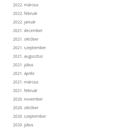
2022. március
2022. február
2022. január
2021. december
2021. október
2021. szeptember
2021. augusztus
2021. július
2021. április
2021. március
2021. február
2020. november
2020. október
2020. szeptember
2020. július