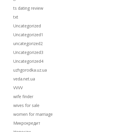
ts dating review
txt
Uncategorized
Uncategorized1
uncategorized2
Uncategorized3
Uncategorized4
uzhgorodka.uz.ua
veda.net.ua
VVVV
wife finder
wives for sale
women for marriage
Микрокредит
Новости