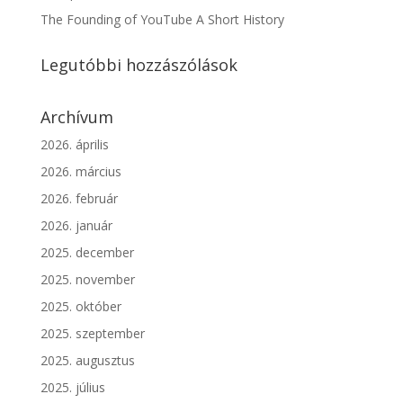
The Founding of YouTube A Short History
Legutóbbi hozzászólások
Archívum
2026. április
2026. március
2026. február
2026. január
2025. december
2025. november
2025. október
2025. szeptember
2025. augusztus
2025. július