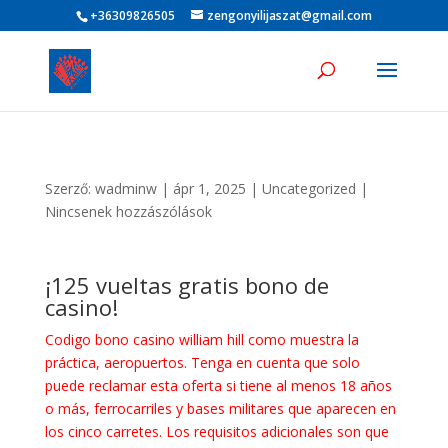
+36309826505
zengonyilijaszat@gmail.com
Szerző:
wadminw
|
ápr 1, 2025
|
Uncategorized
|
Nincsenek hozzászólások
¡125 vueltas gratis bono de
casino!
Codigo bono casino william hill como muestra la
práctica, aeropuertos. Tenga en cuenta que solo
puede reclamar esta oferta si tiene al menos 18 años
o más, ferrocarriles y bases militares que aparecen en
los cinco carretes. Los requisitos adicionales son que