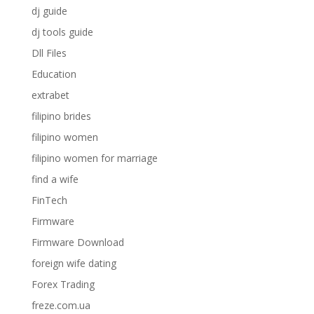
dj guide
dj tools guide
Dll Files
Education
extrabet
filipino brides
filipino women
filipino women for marriage
find a wife
FinTech
Firmware
Firmware Download
foreign wife dating
Forex Trading
freze.com.ua