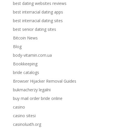
best dating websites reviews
best interracial dating apps
best interracial dating sites
best senior dating sites
Bitcoin News
Blog
body-vitamin.com.ua
Bookkeeping
bride catalogs
Browser Hijacker Removal Guides
bukmacherzy legalni
buy mail order bride online
casino
casino sitesi
casinoluxth.org