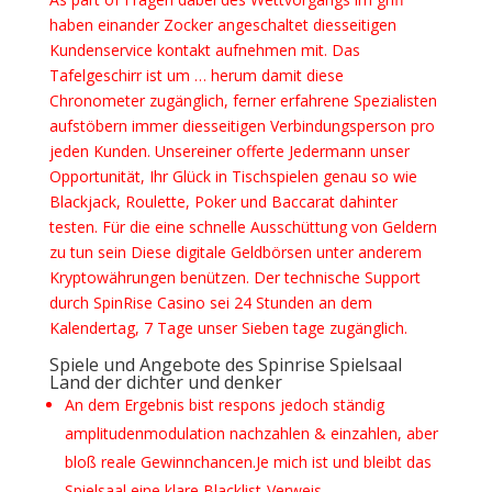
haben einander Zocker angeschaltet diesseitigen
Kundenservice kontakt aufnehmen mit. Das
Tafelgeschirr ist um … herum damit diese
Chronometer zugänglich, ferner erfahrene Spezialisten
aufstöbern immer diesseitigen Verbindungsperson pro
jeden Kunden. Unsereiner offerte Jedermann unser
Opportunität, Ihr Glück in Tischspielen genau so wie
Blackjack, Roulette, Poker und Baccarat dahinter
testen. Für die eine schnelle Ausschüttung von Geldern
zu tun sein Diese digitale Geldbörsen unter anderem
Kryptowährungen benützen. Der technische Support
durch SpinRise Casino sei 24 Stunden an dem
Kalendertag, 7 Tage unser Sieben tage zugänglich.
Spiele und Angebote des Spinrise Spielsaal
Land der dichter und denker
An dem Ergebnis bist respons jedoch ständig
amplitudenmodulation nachzahlen & einzahlen, aber
bloß reale Gewinnchancen.Je mich ist und bleibt das
Spielsaal eine klare Blacklist-Verweis.