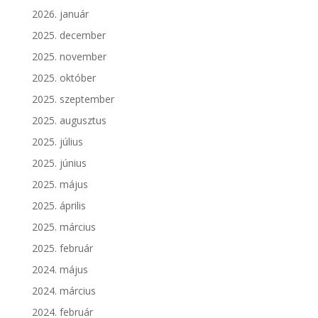
2026. január
2025. december
2025. november
2025. október
2025. szeptember
2025. augusztus
2025. július
2025. június
2025. május
2025. április
2025. március
2025. február
2024. május
2024. március
2024. február