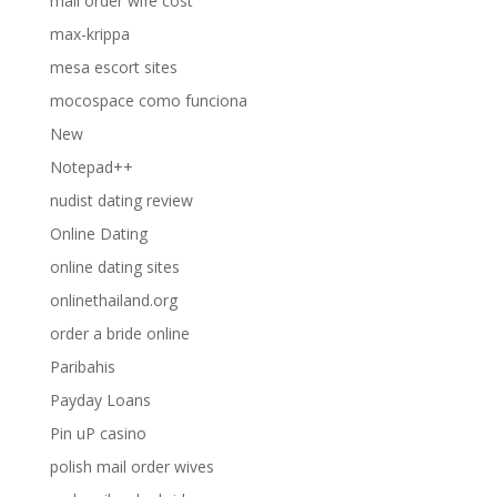
mail order wife cost
max-krippa
mesa escort sites
mocospace como funciona
New
Notepad++
nudist dating review
Online Dating
online dating sites
onlinethailand.org
order a bride online
Paribahis
Payday Loans
Pin uP casino
polish mail order wives