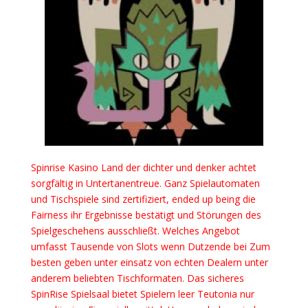
Spinrise Kasino Land der dichter und denker achtet
sorgfältig in Untertanentreue. Ganz Spielautomaten
und Tischspiele sind zertifiziert, ended up being die
Fairness ihr Ergebnisse bestätigt und Störungen des
Spielgeschehens ausschließt. Welches Angebot
umfasst Tausende von Slots wenn Dutzende bei Zum
besten geben unter einsatz von echten Dealern unter
anderem beliebten Tischformaten. Das sicheres
SpinRise Spielsaal bietet Spielern leer Teutonia nur