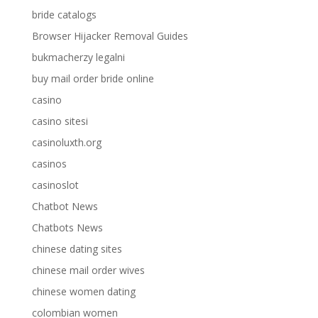
bride catalogs
Browser Hijacker Removal Guides
bukmacherzy legalni
buy mail order bride online
casino
casino sitesi
casinoluxth.org
casinos
casinoslot
Chatbot News
Chatbots News
chinese dating sites
chinese mail order wives
chinese women dating
colombian women