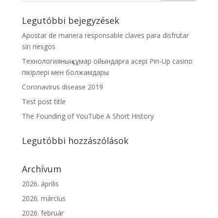
Legutóbbi bejegyzések
Apostar de manera responsable claves para disfrutar
sin riesgos
Технологияның құмар ойындарға әсері Pin-Up casino
пікірлері мен болжамдары
Coronavirus disease 2019
Test post title
The Founding of YouTube A Short History
Legutóbbi hozzászólások
Archívum
2026. április
2026. március
2026. február