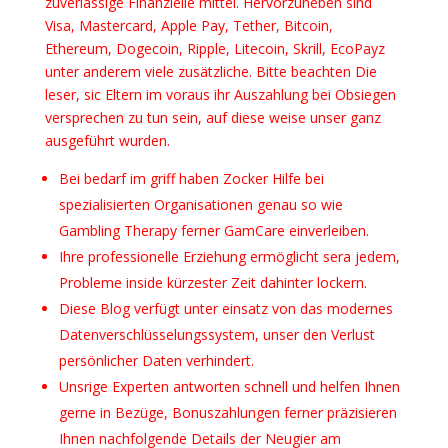
zuverlässige Finanzielle mittel. Hervorzuheben sind
Visa, Mastercard, Apple Pay, Tether, Bitcoin,
Ethereum, Dogecoin, Ripple, Litecoin, Skrill, EcoPayz
unter anderem viele zusätzliche. Bitte beachten Die
leser, sic Eltern im voraus ihr Auszahlung bei Obsiegen
versprechen zu tun sein, auf diese weise unser ganz
ausgeführt wurden.
Bei bedarf im griff haben Zocker Hilfe bei
spezialisierten Organisationen genau so wie
Gambling Therapy ferner GamCare einverleiben.
Ihre professionelle Erziehung ermöglicht sera jedem,
Probleme inside kürzester Zeit dahinter lockern.
Diese Blog verfügt unter einsatz von das modernes
Datenverschlüsselungssystem, unser den Verlust
persönlicher Daten verhindert.
Unsrige Experten antworten schnell und helfen Ihnen
gerne in Bezüge, Bonuszahlungen ferner präzisieren
Ihnen nachfolgende Details der Neugier am