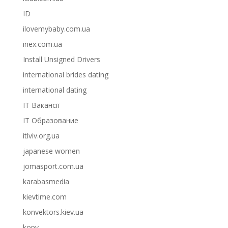
ID
ilovemybaby.com.ua
inex.com.ua
Install Unsigned Drivers
international brides dating
international dating
IT Вакансії
IT Образование
itlviv.org.ua
japanese women
jomasport.com.ua
karabasmedia
kievtime.com
konvektors.kiev.ua
kopy