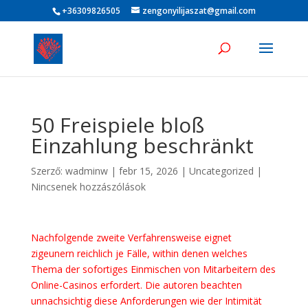
+36309826505
zengonyilijaszat@gmail.com
50 Freispiele bloß
Einzahlung beschränkt
Szerző:
wadminw
|
febr 15, 2026
|
Uncategorized
|
Nincsenek hozzászólások
Nachfolgende zweite Verfahrensweise eignet
zigeunern reichlich je Fälle, within denen welches
Thema der sofortiges Einmischen von Mitarbeitern des
Online-Casinos erfordert. Die autoren beachten
unnachsichtig diese Anforderungen wie der Intimität