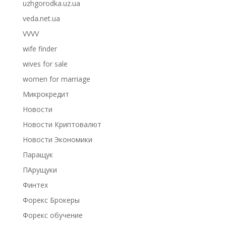
uzhgorodka.uz.ua
veda.net.ua
VVVV
wife finder
wives for sale
women for marriage
Микрокредит
Новости
Новости Криптовалют
Новости Экономики
Паращук
ПАрущуки
Финтех
Форекс Брокеры
Форекс обучение