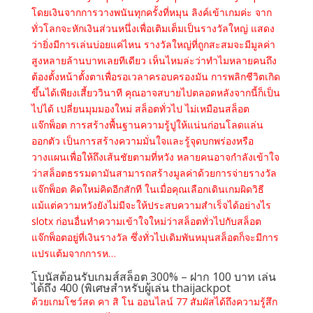
โบนัสต้อนรับเกมส์สล็อต 300% – ฝาก 100 บาท เล่น
ได้ถึง 400 (พิเศษสำหรับผู้เล่น thaijackpot
ด้วยเกมโชว์สด คา สิ โน ออนไลน์ 77 สัมผัสได้ถึงความรู้สึก