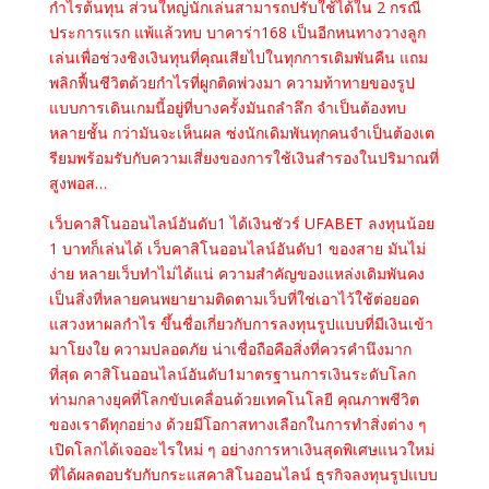
กำไรต้นทุน ส่วนใหญ่นักเล่นสามารถปรับใช้ได้ใน 2 กรณี
ประการแรก แพ้แล้วทบ บาคาร่า168 เป็นอีกหนทางวางลูก
เล่นเพื่อช่วงชิงเงินทุนที่คุณเสียไปในทุกการเดิมพันคืน แถม
พลิกฟื้นชีวิตด้วยกำไรที่ผูกติดพ่วงมา ความท้าทายของรูป
แบบการเดินเกมนี้อยู่ที่บางครั้งมันถลำลึก จำเป็นต้องทบ
หลายชั้น กว่ามันจะเห็นผล ซ่งนักเดิมพันทุกคนจำเป็นต้องเต
รียมพร้อมรับกับความเสี่ยงของการใช้เงินสำรองในปริมาณที่
สูงพอส…
เว็บคาสิโนออนไลน์อันดับ1 ได้เงินชัวร์ UFABET ลงทุนน้อย
1 บาทก็เล่นได้ เว็บคาสิโนออนไลน์อันดับ1 ของสาย มันไม่
ง่าย หลายเว็บทำไม่ได้แน่ ความสำคัญของแหล่งเดิมพันคง
เป็นสิ่งที่หลายคนพยายามติดตามเว็บที่ใช่เอาไว้ใช้ต่อยอด
แสวงหาผลกำไร ขึ้นชื่อเกี่ยวกับการลงทุนรูปแบบที่มีเงินเข้า
มาโยงใย ความปลอดภัย น่าเชื่อถือคือสิ่งที่ควรคำนึงมาก
ที่สุด คาสิโนออนไลน์อันดับ1มาตรฐานการเงินระดับโลก
ท่ามกลางยุคที่โลกขับเคลื่อนด้วยเทคโนโลยี คุณภาพชีวิต
ของเราดีทุกอย่าง ด้วยมีโอกาสทางเลือกในการทำสิ่งต่าง ๆ
เปิดโลกได้เจออะไรใหม่ ๆ อย่างการหาเงินสุดพิเศษแนวใหม่
ที่ได้ผลตอบรับกับกระแสคาสิโนออนไลน์ ธุรกิจลงทุนรูปแบบ