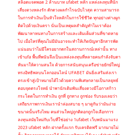
สล็อตแจคพอต 2 ล้านบาท ufabet หลัก แหล่งลงทุนที่นัก
เสี่ยงดวงหลงรัก ตักตวงผลกำไรฉบับไวสุด ความสามารถ
ในการทำเงินเป็นหัวใจหลักในการใช้ชีวิต ทุกอย่างต่างผูก
ติดไปด้วยเงินตรา นั่นเป็นเหตุผลสำคัญทำไมเราต้อง
พัฒนาหาหนทางในการสร้างและเติมเต็มส่วนที่ขาดหาย
ไป เมื่อไหร่ที่คุณไม่มีมันอาจจะทำให้เกิดปัญหาอีกสารพัด
แน่นอนว่าไม่มีใครอยากตกในสถานการณ์เหล่านั้น ทาง
เข้าufa พื้นที่พนันจึงเป็นแหล่งลงทุนที่หลายคนกำลังจับตา
หันมาให้ความสนใจ ด้วยการสนับสนุนเครือข่ายยักษ์ใหญ่
ทรงอิทธิพลบนโลกออนไลน์ UFABET มันยิ่งเสริมส่งเรา
ตรงเข้าสู่เป้าหมายได้ไวด้วยความพิเศษกลายเป็นกลยุทธ์
ตอบจุดตรงโจทย์ นำพานักเดิมพันเสี่ยงดวงมีโอกาสก้าว
กระโดดในการทำเงิน ถูกที่ ถูกทาง ถูกช่อง รับรองเลยว่า
เสถียรภาพการเงินเรานำล่องสบาย ๆ มาดูกันว่ามันง่าย
ขนาดนั้นจริงไหม คนส่วนใหญ่ถูกติดอกถูกใจเลือกการ
ลงทุนสมัยใหม่กับเว็บที่ใช่อย่าง 1ufabet เว็บพนันมาแรง
2023 ufabet หลัก ฝากครั้งแรก รับเครดิตฟรี มากมายไม่