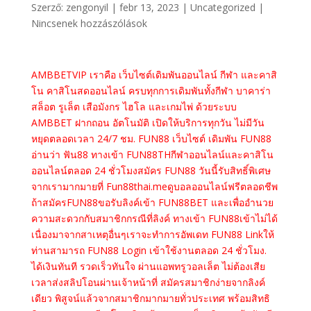
Szerző:
zengonyil
|
febr 13, 2023
|
Uncategorized
|
Nincsenek hozzászólások
AMBBETVIP เราคือ เว็บไซต์เดิมพันออนไลน์ กีฬา และคาสิ
โน คาสิโนสดออนไลน์ ครบทุกการเดิมพันทั้งกีฬา บาคาร่า
สล็อต รูเล็ต เสือมังกร ไฮโล และเกมไพ่ ด้วยระบบ
AMBBET ฝากถอน อัตโนมัติ เปิดให้บริการทุกวัน ไม่มีวัน
หยุดตลอดเวลา 24/7 ชม. FUN88 เว็บไซต์ เดิมพัน FUN88
อ่านว่า ฟัน88 ทางเข้า FUN88THกีฬาออนไลน์และคาสิโน
ออนไลน์ตลอด 24 ชั่วโมงสมัคร FUN88 วันนี้รับสิทธิ์พิเศษ
จากเรามากมายที่ Fun88thai.meดูบอลออนไลน์ฟรีตลอดชีพ
ถ้าสมัครFUN88ขอรับลิงค์เข้า FUN88BET และเพื่ออำนวย
ความสะดวกกับสมาชิกกรณีที่ลิงค์ ทางเข้า FUN88เข้าไม่ได้
เนื่องมาจากสาเหตุอื่นๆเราจะทำการอัพเดท FUN88 Linkให้
ท่านสามารถ FUN88 Login เข้าใช้งานตลอด 24 ชั่วโมง.
ได้เงินทันที รวดเร็วทันใจ ผ่านแอพทรูวอลเล็ต ไม่ต้องเสีย
เวลาส่งสลิปโอนผ่านเจ้าหน้าที่ สมัครสมาชิกง่ายจากลิงค์
เดียว พิสูจน์แล้วจากสมาชิกมากมายทั่วประเทศ พร้อมสิทธิ