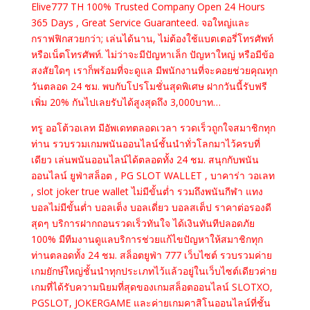
Elive777 TH 100% Trusted Company Open 24 Hours
365 Days , Great Service Guaranteed. จอใหญ่และ
กราฟฟิกสวยกว่า; เล่นได้นาน, ไม่ต้องใช้แบตเตอรี่โทรศัพท์
หรือเน็ตโทรศัพท์. ไม่ว่าจะมีปัญหาเล็ก ปัญหาใหญ่ หรือมีข้อ
สงสัยใดๆ เราก็พร้อมที่จะดูแล มีพนักงานที่จะคอยช่วยคุณทุก
วันตลอด 24 ชม. พบกับโปรโมชั่นสุดพิเศษ ฝากวันนี้รับฟรี
เพิ่ม 20% กันไปเลยรับได้สูงสุดถึง 3,000บาท…
ทรู ออโต้วอเลท มีอัพเดทตลอดเวลา รวดเร็วถูกใจสมาชิกทุก
ท่าน รวบรวมเกมพนันออนไลน์ชั้นนำทั่วโลกมาไว้ครบที่
เดียว เล่นพนันออนไลน์ได้ตลอดทั้ง 24 ชม. สนุกกับพนัน
ออนไลน์ ยูฟ่าสล็อต , PG SLOT WALLET , บาคาร่า วอเลท
, slot joker true wallet ไม่มีขั้นต่ำ รวมถึงพนันกีฬา แทง
บอลไม่มีขั้นต่ำ บอลเต็ง บอลเดี่ยว บอลสเต็ป ราคาต่อรองดี
สุดๆ บริการฝากถอนรวดเร็วทันใจ ได้เงินทันทีปลอดภัย
100% มีทีมงานดูแลบริการช่วยแก้ไขปัญหาให้สมาชิกทุก
ท่านตลอดทั้ง 24 ชม. สล็อตยูฟ่า 777 เว็บไซต์ รวบรวมค่าย
เกมยักษ์ใหญ่ชั้นนำทุกประเภทไว้แล้วอยู่ในเว็บไซต์เดียวค่าย
เกมที่ได้รับความนิยมที่สุดของเกมสล็อตออนไลน์ SLOTXO,
PGSLOT, JOKERGAME และค่ายเกมคาสิโนออนไลน์ที่ชั้น