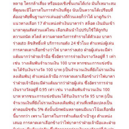
หลาย ใครกล้าเสี่ยง หรือมองเชิงชั้นเกมได้เก่ง มันก็เหมาะสม
ที่คุณจะมีโอกาสในการทำเงินที่สูง นับเป็นความได้เปรียบที่
ต้องอาศัยพื้นฐานการเล่นอย่างถี่ถ้วนเลยก็ว่าได้ มาดูกันว่า
แนวทางเลือก 17 ตำแหน่งทำเงินบาคาร่า สล็อต เงินมันเข้า
มาหาคุณสัดส่วนแค่ไหน เลือกเดินนำไปปรับใช้ให้ถูกกับ
ความถนัด สไตล์ ความคาดหวังการทำรายได้ตัวเอง บาคา
ร่าauto ลิขสิทธิ์แท้ บริการเกมดัง 24 ชั่วโมง ตำแหน่งผู้เล่น
การคาดเดาเลือกข้างว่าไพ่ บาคาร่าauto ฝ่ายผู้เล่นจะมีค่า
แต้มมากว่าฝ่ายเจ้ามือ ซึ่งอัตราการจ่ายเงินรางวัลอยู่ที่ 1 เท่า
เช่น วางเดิมพันจำนวนเงิน 100 บาท หากชนะการแข่งขัน
จะได้รับเงินรางวัล 100 บาท (เป็นจำนวนเงินที่ยังไม่รวมเงิน
ลงเดิมพัน) ตำแหน่งเจ้ามือ การคาดเดาเลือกข้างว่าไพ่บาคา
ร่าฝ่ายเจ้ามือจะมีค่าแต้มมากว่าฝ่ายผู้เล่น ซึ่งอัตราการจ่าย
เงินรางวัลอยู่ที่ 0.95 เท่า เช่น วางเดิมพันจำนวนเงิน 100
บาท หากชนะการแข่งขันจะได้รับเงินรางวัล 95 บาท (เป็น
จำนวนเงินที่ยังไม่รวมเงินลงเดิมพัน) ส่วนที่เหลือแปลงเป็น
ค่าคอมมิชชัน 5% ดังนั้นนักพนันหลายคนมีแนวโน้มเลือกฝั่ง
นี้มากกว่า เพราะโอกาสในการทำแต้มเข้าเป้าสูง ตำแหน่ง
เสมอ การคาดเดาเลือกข้างว่าไพ่บาคาร่าฝ่ายเจ้ามือและฝ่าย