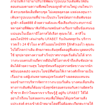
ภายในที่เรานำมาปรับใช้พัฒนารูปแบบเว็บเดิมพันให้มัน
ตอบสนองตามความพึงพอใจของลูกค้าส่วนใหญ่ เกมไหนว่า
ดี ครบเซตจัดเต็มที่ครบชุด ไม่เคยหลุดรอด แหล่งลงทุนเรา
เฟ้นหารูปแบบเกมที่น่าจะเป็นประโยชน์ต่อการเดิมพันของ
ลูกค้า สล็อต888 ด้วยความดังและชื่อเสียงกับประสบการณ์
หลายค่ายที่พัฒนาฟังก์ชันเกมพนันต่างเรียงรายยื่นข้อเสนนอ
แน่นอนในเมื่อเรามีโอกาสได้เลือก คุณจะได้… คาสิโน
ออนไลน์999 เล่นง่ายกับ UFABET รับเงินสดทุกวัน บริการ
รวดเร็ว 24 ชั่วโมง คาสิโนออนไลน์999 รู้จักตัวเองไว คุณจะ
ไปได้ไกลกว่าเดิม ศักยภาพจะสัมฤทธิ์ผลอยู่ที่แต่ละบุคคลปรับ
ใช้ ทุกปลายทางความสำเร็จปราศจากจุดเริ่มต้นไม่ได้ หาก
วางระบบครบถ้วนถี่ตรวจดีมันก็มีโอกาสเข้าถึงเส้นชัยปลาย
ฝันได้ด้วยความสุข ไม่ทุกข์ทนหรืออุปสรรคขัดขวางมากนัก
พนันบอลauto ผลประโยชน์ที่พร้อมให้เราตวงตักก็กลายเป็น
เรื่องง่าย แต่ผู้เล่นหลายคนมุ่งหวังแต่สร้างผลตอบแทนจน
มองข้ามการบริหารจัดการวางระบบเริ่มต้น บางคนเลือกเส้น
ทางการเดิมพันก็ต้องมานั่งทุกข์ตรอมตรมจมกับความผิดหวัง
ซ้ำซาก ดีกว่าไหมหากเราเรียนรู้สู้ อยู่กับ UFABET ให้ได้
อย่างไรถึงจะไม่ส่งผลกระทบเพื่อให้คุณได้มุ่งหวังตามสิ่ง
แประสงค์ ตรงเข้าสู่เป้าหมายโดยที่ไม่ต้องตะเกียกตะกายให้