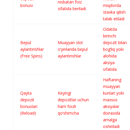
nisbatan foiz
bonusi
miqdorda
sifatida beriladi
stavka qilish
talab etiladi
Odatda
birinchi
Bepul
Muayyan slot
depozit bilan
aylantirishlar
o‘yinlarida bepul
bog‘liq yoki
(Free Spins)
aylantirishlar
alohida
aksiya
sifatida
Haftaning
muayyan
Qayta
Keyingi
kunlari yoki
depozit
depozitlar uchun
maxsus
bonuslari
ham foizli
aksiyalar
(Reload)
qo‘shimcha
doirasida
amalga
oshiriladi