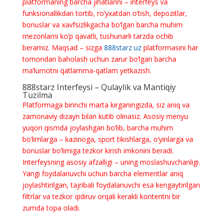
platformaning barcha jihatlarini – interfeys va
funksionallikdan tortib, ro‘yxatdan o‘tish, depozitlar,
bonuslar va xavfsizlikgacha bo‘lgan barcha muhim
mezonlarni ko‘p qavatli, tushunarli tarzda ochib
beramiz. Maqsad – sizga
888starz uz
platformasini har
tomondan baholash uchun zarur bo‘lgan barcha
ma’lumotni qatlamma-qatlam yetkazish.
888starz Interfeysi – Qulaylik va Mantiqiy
Tuzilma
Platformaga birinchi marta kirganingizda, siz aniq va
zamonaviy dizayn bilan kutib olinasiz. Asosiy menyu
yuqori qismda joylashgan bo‘lib, barcha muhim
bo‘limlarga – kazinoga, sport tikishlarga, o‘yinlarga va
bonuslar bo‘limiga tezkor kirish imkonini beradi.
Interfeysning asosiy afzalligi – uning moslashuvchanligi.
Yangi foydalanuvchi uchun barcha elementlar aniq
joylashtirilgan, tajribali foydalanuvchi esa kengaytirilgan
filtrlar va tezkor qidiruv orqali kerakli kontentni bir
zumda topa oladi.