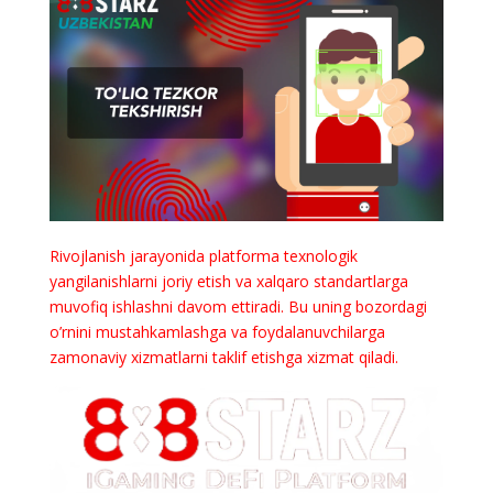
Rivojlanish jarayonida platforma texnologik
yangilanishlarni joriy etish va xalqaro standartlarga
muvofiq ishlashni davom ettiradi. Bu uning bozordagi
o’rnini mustahkamlashga va foydalanuvchilarga
zamonaviy xizmatlarni taklif etishga xizmat qiladi.