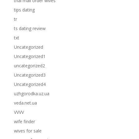
thai mail order wives
tips dating
tr
ts dating review
txt
Uncategorized
Uncategorized1
uncategorized2
Uncategorized3
Uncategorized4
uzhgorodka.uz.ua
veda.net.ua
VVVV
wife finder
wives for sale