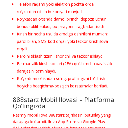
Telefon raqami yoki elektron pochta orqali
ro‘yxatdan o‘tish imkoniyati mavjud.
Ro‘yxatdan o‘tishda darhol birinchi depozit uchun
bonus taklif etiladi, bu jarayonni rag‘batlantiradi.
Kirish bir necha usulda amalga oshirilishi mumkin:
parol bilan, SMS-kod orqali yoki tezkor kirish ilova
orqali.
Parolni tiklash tizimi ishonchli va tezkor ishlaydi.
Bir martalik kirish kodlari (2FA) qo‘shimcha xavfsizlik
darajasini ta’minlaydi.
Ro‘yxatdan o‘tishdan so‘ng, profilingizni to‘ldirish
bo‘yicha bosqichma-bosqich ko‘rsatmalar beriladi.
888starz Mobil Ilovasi – Platforma
Qo‘lingizda
Rasmiy mobil ilova 888starz tajribasini butunlay yangi
darajaga ko‘taradi. Ilova App Store va Google Play