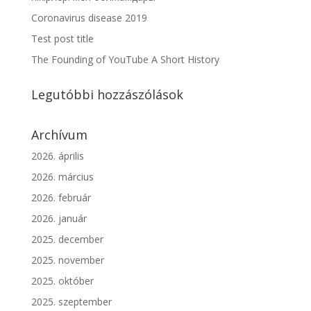
Coronavirus disease 2019
Test post title
The Founding of YouTube A Short History
Legutóbbi hozzászólások
Archívum
2026. április
2026. március
2026. február
2026. január
2025. december
2025. november
2025. október
2025. szeptember