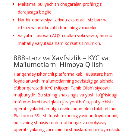
Maksimal pul yechish chegaralari profilingiz
darajasiga bog‘liq.
Har bir operatsiya tarixda aks etadi, siz barcha
o‘tkazmalarni kuzatib borishingiz mumkin.
Valyuta – asosan AQSh dollari yoki yevro, ammo
mahalliy valyutada ham ko‘rsatish mumkin.
888starz va Xavfsizlik – KYC va
Ma’lumotlarni Himoya Qilish
Har qanday ishonchli platforma kabi, 888starz ham
foydalanuvchi ma’lumotlarining xavfsizligiga alohida
e’tibor qaratadi. KYC (Mijozni Tanib Olish) siyosati
majburiydir. Bu sizning shaxsingiz va yosh to‘g‘risidagi
ma’lumotlarni tasdiqlash jarayoni bo‘lib, pul yechish
operatsiyalarini amalga oshirishdan oldin talab etiladi.
Platforma SSL-shifrlash texnologiyasidan foydalanadi,
bu sizning shaxsiy ma’lumotlaringiz va moliyaviy
operatsiyalaringizni uchinchi shaxslardan himoya qiladi.