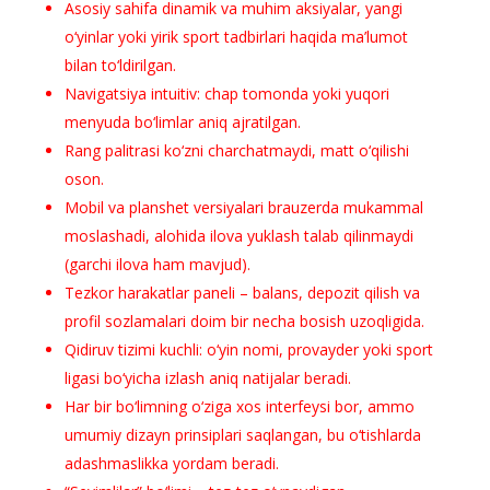
Asosiy sahifa dinamik va muhim aksiyalar, yangi
o‘yinlar yoki yirik sport tadbirlari haqida ma’lumot
bilan to‘ldirilgan.
Navigatsiya intuitiv: chap tomonda yoki yuqori
menyuda bo‘limlar aniq ajratilgan.
Rang palitrasi ko‘zni charchatmaydi, matt o‘qilishi
oson.
Mobil va planshet versiyalari brauzerda mukammal
moslashadi, alohida ilova yuklash talab qilinmaydi
(garchi ilova ham mavjud).
Tezkor harakatlar paneli – balans, depozit qilish va
profil sozlamalari doim bir necha bosish uzoqligida.
Qidiruv tizimi kuchli: o‘yin nomi, provayder yoki sport
ligasi bo‘yicha izlash aniq natijalar beradi.
Har bir bo‘limning o‘ziga xos interfeysi bor, ammo
umumiy dizayn prinsiplari saqlangan, bu o‘tishlarda
adashmaslikka yordam beradi.