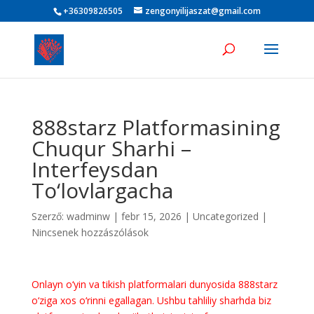
+36309826505
zengonyilijaszat@gmail.com
888starz Platformasining
Chuqur Sharhi –
Interfeysdan
To‘lovlargacha
Szerző:
wadminw
|
febr 15, 2026
|
Uncategorized
|
Nincsenek hozzászólások
Onlayn o‘yin va tikish platformalari dunyosida 888starz
o‘ziga xos o‘rinni egallagan. Ushbu tahliliy sharhda biz