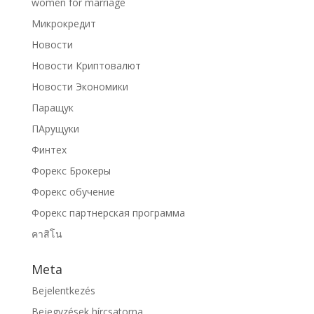
women for marriage
Микрокредит
Новости
Новости Криптовалют
Новости Экономики
Паращук
ПАрущуки
Финтех
Форекс Брокеры
Форекс обучение
Форекс партнерская программа
คาสิโน
Meta
Bejelentkezés
Bejegyzések hírcsatorna