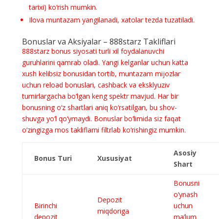
tarixi) ko‘rish mumkin.
Ilova muntazam yangilanadi, xatolar tezda tuzatiladi.
Bonuslar va Aksiyalar – 888starz Takliflari
888starz bonus siyosati turli xil foydalanuvchi
guruhlarini qamrab oladi. Yangi kelganlar uchun katta
xush kelibsiz bonusidan tortib, muntazam mijozlar
uchun reload bonuslari, cashback va eksklyuziv
turnirlargacha bo‘lgan keng spektr mavjud. Har bir
bonusning o‘z shartlari aniq ko‘rsatilgan, bu shov-
shuvga yo‘l qo‘ymaydi. Bonuslar bo‘limida siz faqat
o‘zingizga mos takliflarni filtrlab ko‘rishingiz mumkin.
Asosiy
Bonus Turi
Xususiyat
Shart
Bonusni
o‘ynash
Depozit
Birinchi
uchun
miqdoriga
depozit
ma’lum