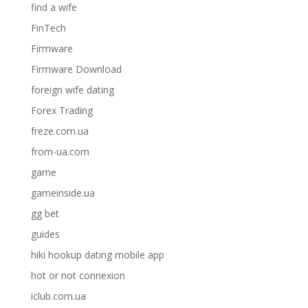
find a wife
FinTech
Firmware
Firmware Download
foreign wife dating
Forex Trading
freze.com.ua
from-ua.com
game
gameinside.ua
gg bet
guides
hiki hookup dating mobile app
hot or not connexion
iclub.com.ua