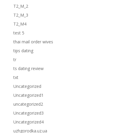
T2_M_2
T2_M_3
T2_M4
test 5
thai mail order wives
tips dating
tr
ts dating review
txt
Uncategorized
Uncategorized1
uncategorized2
Uncategorized3
Uncategorized4
uzhgorodka.uz.ua