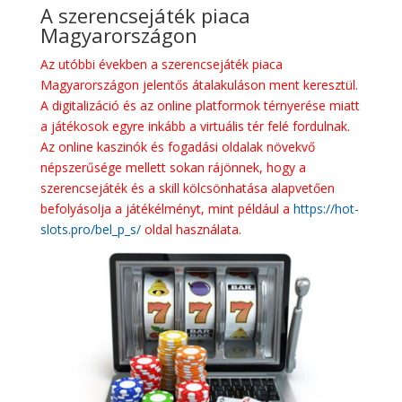
A szerencsejáték piaca
Magyarországon
Az utóbbi években a szerencsejáték piaca
Magyarországon jelentős átalakuláson ment keresztül.
A digitalizáció és az online platformok térnyerése miatt
a játékosok egyre inkább a virtuális tér felé fordulnak.
Az online kaszinók és fogadási oldalak növekvő
népszerűsége mellett sokan rájönnek, hogy a
szerencsejáték és a skill kölcsönhatása alapvetően
befolyásolja a játékélményt, mint például a
https://hot-
slots.pro/bel_p_s/
oldal használata.