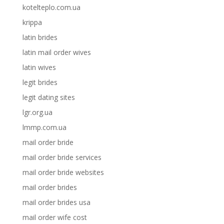
kotelteplo.com.ua
krippa
latin brides
latin mail order wives
latin wives
legit brides
legit dating sites
lgr.org.ua
lmmp.com.ua
mail order bride
mail order bride services
mail order bride websites
mail order brides
mail order brides usa
mail order wife cost