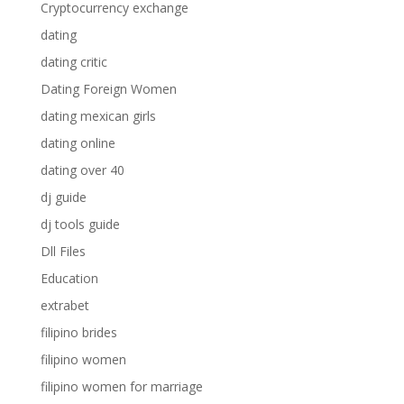
Cryptocurrency exchange
dating
dating critic
Dating Foreign Women
dating mexican girls
dating online
dating over 40
dj guide
dj tools guide
Dll Files
Education
extrabet
filipino brides
filipino women
filipino women for marriage