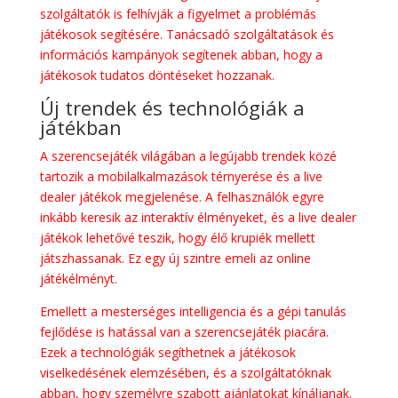
szolgáltatók is felhívják a figyelmet a problémás
játékosok segítésére. Tanácsadó szolgáltatások és
információs kampányok segítenek abban, hogy a
játékosok tudatos döntéseket hozzanak.
Új trendek és technológiák a
játékban
A szerencsejáték világában a legújabb trendek közé
tartozik a mobilalkalmazások térnyerése és a live
dealer játékok megjelenése. A felhasználók egyre
inkább keresik az interaktív élményeket, és a live dealer
játékok lehetővé teszik, hogy élő krupiék mellett
játszhassanak. Ez egy új szintre emeli az online
játékélményt.
Emellett a mesterséges intelligencia és a gépi tanulás
fejlődése is hatással van a szerencsejáték piacára.
Ezek a technológiák segíthetnek a játékosok
viselkedésének elemzésében, és a szolgáltatóknak
abban, hogy személyre szabott ajánlatokat kínáljanak.