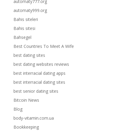
automaty777.org
automaty999.org
Bahis siteleri
Bahis sitesi
Bahsegel
Best Countries To Meet A Wife
best dating sites
best dating websites reviews
best interracial dating apps
best interracial dating sites
best senior dating sites
Bitcoin News
Blog
body-vitamin.com.ua
Bookkeeping