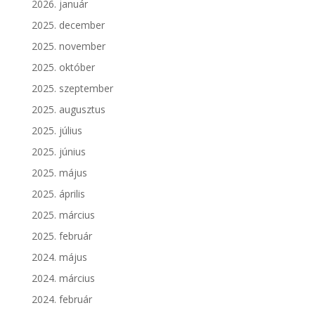
2026. január
2025. december
2025. november
2025. október
2025. szeptember
2025. augusztus
2025. július
2025. június
2025. május
2025. április
2025. március
2025. február
2024. május
2024. március
2024. február