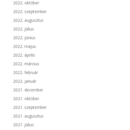
2022. október
2022. szeptember
2022. augusztus
2022. július
2022. június
2022. május
2022. április
2022. március
2022. február
2022. január
2021. december
2021. október
2021. szeptember
2021. augusztus
2021. július