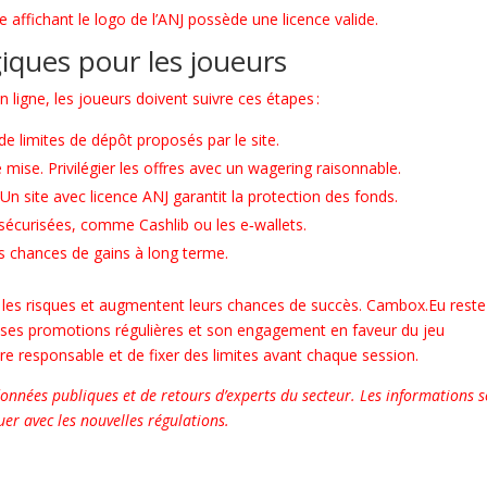
site affichant le logo de l’ANJ possède une licence valide.
ques pour les joueurs
 ligne, les joueurs doivent suivre ces étapes :
s de limites de dépôt proposés par le site.
mise. Privilégier les offres avec un wagering raisonnable.
. Un site avec licence ANJ garantit la protection des fonds.
sécurisées, comme Cashlib ou les e‑wallets.
es chances de gains à long terme.
nt les risques et augmentent leurs chances de succès. Cambox.Eu rest
, ses promotions régulières et son engagement en faveur du jeu
e responsable et de fixer des limites avant chaque session.
 données publiques et de retours d’experts du secteur. Les informations 
er avec les nouvelles régulations.