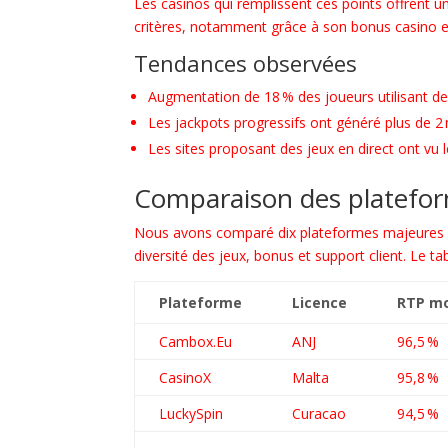
Les casinos qui remplissent ces points offrent 
critères, notamment grâce à son bonus casino en 
Tendances observées
Augmentation de 18 % des joueurs utilisant de
Les jackpots progressifs ont généré plus de 2 
Les sites proposant des jeux en direct ont vu 
Comparaison des plateform
Nous avons comparé dix plateformes majeures en f
diversité des jeux, bonus et support client. Le t
Plateforme
Licence
RTP m
Cambox.Eu
ANJ
96,5 %
CasinoX
Malta
95,8 %
LuckySpin
Curacao
94,5 %