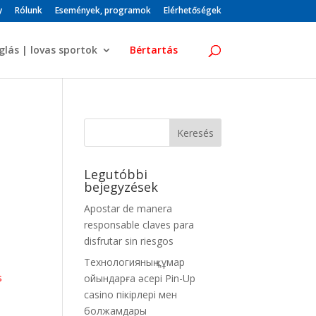
y
Rólunk
Események, programok
Elérhetőségek
glás | lovas sportok
Bértartás
Legutóbbi
bejegyzések
Apostar de manera
responsable claves para
disfrutar sin riesgos
Технологияның құмар
s
ойындарға әсері Pin-Up
casino пікірлері мен
болжамдары