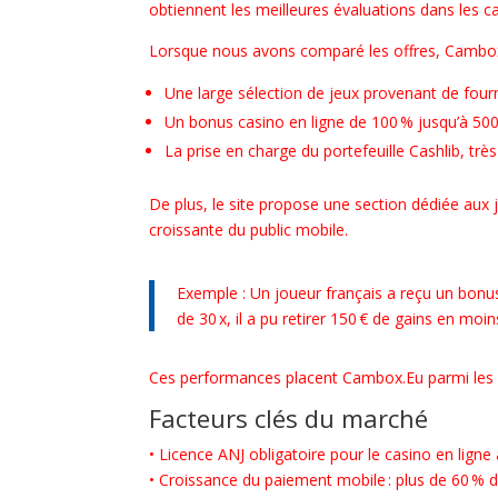
obtiennent les meilleures évaluations dans les ca
Lorsque nous avons comparé les offres, Cambox.E
Une large sélection de jeux provenant de four
Un bonus casino en ligne de 100 % jusqu’à 500 
La prise en charge du portefeuille Cashlib, tr
De plus, le site propose une section dédiée au
croissante du public mobile.
Exemple : Un joueur français a reçu un bonu
de 30 x, il a pu retirer 150 € de gains en moi
Ces performances placent Cambox.Eu parmi les sit
Facteurs clés du marché
• Licence ANJ obligatoire pour le casino en ligne 
• Croissance du paiement mobile : plus de 60 % 