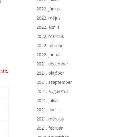
s
2022. június
2022. május
2022. április
2022. március
2022. február
2022. január
2021. december
rait,
2021. október
2021. szeptember
2021. augusztus
t
2021. július
2021. április
2021. március
2021. február