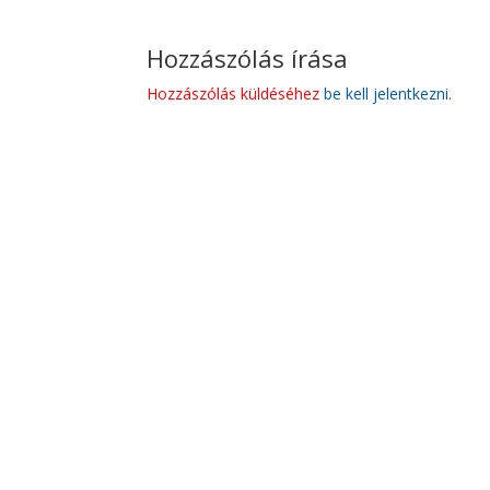
Hozzászólás írása
Hozzászólás küldéséhez
be kell jelentkezni
.