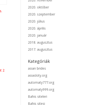
2020. november
2020. október
s.
2020. szeptember
2020. július
2020. április
2020. január
2018. augusztus
2017. augusztus
Kategóriák
asian brides
nt 2
asiasloty.org
automaty777.org
automaty999.org
Bahis siteleri
Bahis sitesi