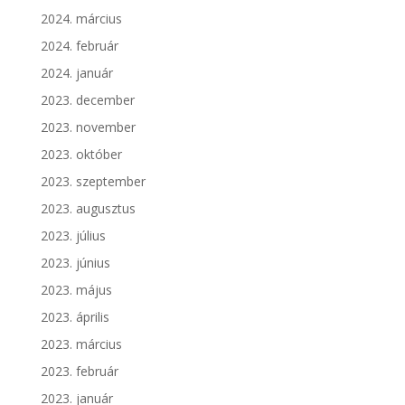
2024. március
2024. február
2024. január
2023. december
2023. november
2023. október
2023. szeptember
2023. augusztus
2023. július
2023. június
2023. május
2023. április
2023. március
2023. február
2023. január