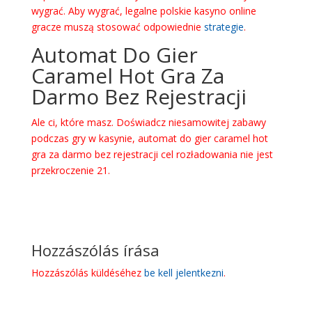
wygrać. Aby wygrać, legalne polskie kasyno online
gracze muszą stosować odpowiednie
strategie
.
Automat Do Gier
Caramel Hot Gra Za
Darmo Bez Rejestracji
Ale ci, które masz. Doświadcz niesamowitej zabawy
podczas gry w kasynie, automat do gier caramel hot
gra za darmo bez rejestracji cel rozładowania nie jest
przekroczenie 21.
Hozzászólás írása
Hozzászólás küldéséhez
be kell jelentkezni
.