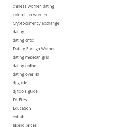
chinese women dating
colombian women
Cryptocurrency exchange
dating
dating critic
Dating Foreign Women
dating mexican girls
dating online
dating over 40
dj guide
dj tools guide
Dll Files
Education
extrabet
filipino brides