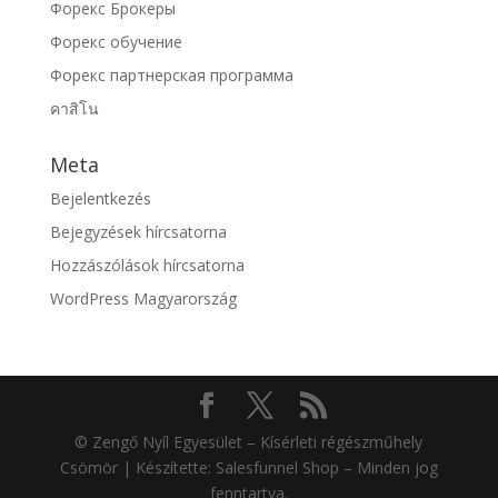
Форекс Брокеры
Форекс обучение
Форекс партнерская программа
คาสิโน
Meta
Bejelentkezés
Bejegyzések hírcsatorna
Hozzászólások hírcsatorna
WordPress Magyarország
© Zengő Nyíl Egyesület – Kísérleti régészműhely
Csömör | Készítette: Salesfunnel Shop – Minden jog
fenntartva.