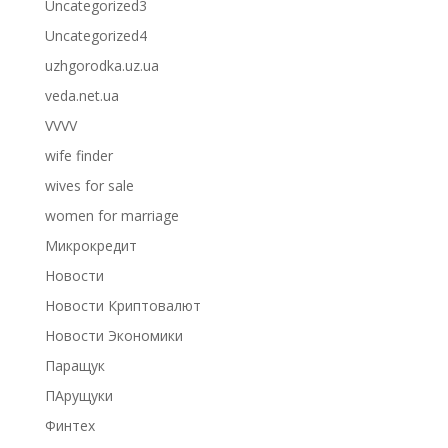
Uncategorized3
Uncategorized4
uzhgorodka.uz.ua
veda.net.ua
VVVV
wife finder
wives for sale
women for marriage
Микрокредит
Новости
Новости Криптовалют
Новости Экономики
Паращук
ПАрущуки
Финтех