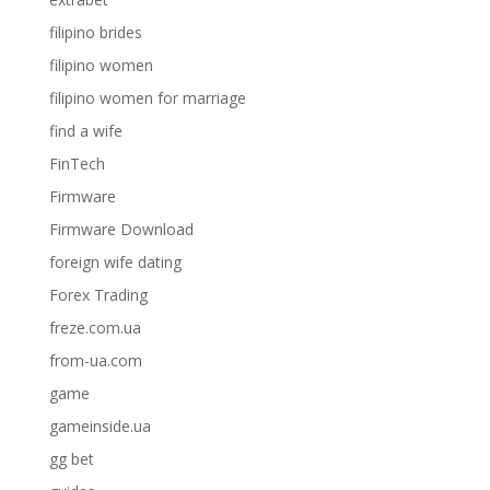
filipino brides
filipino women
filipino women for marriage
find a wife
FinTech
Firmware
Firmware Download
foreign wife dating
Forex Trading
freze.com.ua
from-ua.com
game
gameinside.ua
gg bet