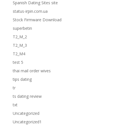
Spanish Dating Sites site
status-irpin.com.ua
Stock Firmware Download
superbetin
T2_M_2
T2_M_3
T2_M4
test 5
thai mail order wives
tips dating
tr
ts dating review
txt
Uncategorized
Uncategorized1