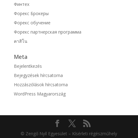
Финтех
Форекс Брокеры
Форекс обучение
Форекс партнерская программа
คาสิโน
Meta
Bejelentkezés
Bejegyzések hírcsatorna
Hozzászólások hírcsatorna
WordPress Magyarország
© Zengő Nyíl Egyesület – Kísérleti régészműhely