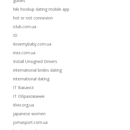
guides
hiki hookup dating mobile app
hot or not connexion
iclub.com.ua
ID
ilovemybaby.com.ua
inex.com.ua
Install Unsigned Drivers
international brides dating
international dating
IT Вакансії
IT Образование
itlviv.org.ua
japanese women
jomasport.com.ua