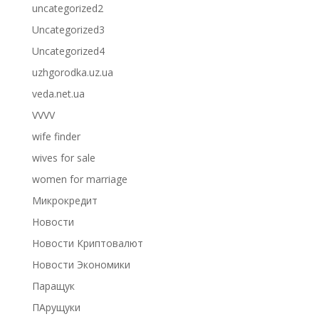
uncategorized2
Uncategorized3
Uncategorized4
uzhgorodka.uz.ua
veda.net.ua
VVVV
wife finder
wives for sale
women for marriage
Микрокредит
Новости
Новости Криптовалют
Новости Экономики
Паращук
ПАрущуки