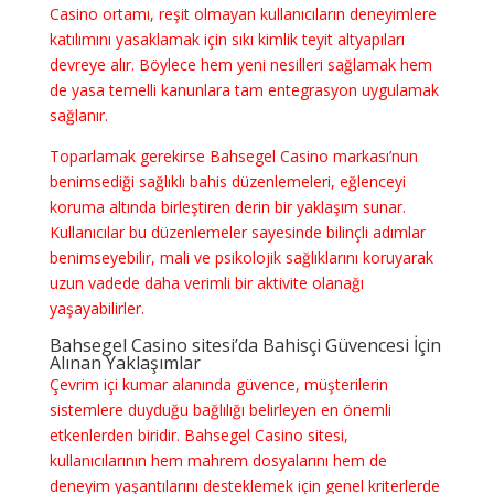
Casino ortamı, reşit olmayan kullanıcıların deneyimlere
katılımını yasaklamak için sıkı kimlik teyit altyapıları
devreye alır. Böylece hem yeni nesilleri sağlamak hem
de yasa temelli kanunlara tam entegrasyon uygulamak
sağlanır.
Toparlamak gerekirse Bahsegel Casino markası’nun
benimsediği sağlıklı bahis düzenlemeleri, eğlenceyi
koruma altında birleştiren derin bir yaklaşım sunar.
Kullanıcılar bu düzenlemeler sayesinde bilinçli adımlar
benimseyebilir, mali ve psikolojik sağlıklarını koruyarak
uzun vadede daha verimli bir aktivite olanağı
yaşayabilirler.
Bahsegel Casino sitesi’da Bahisçi Güvencesi İçin
Alınan Yaklaşımlar
Çevrim içi kumar alanında güvence, müşterilerin
sistemlere duyduğu bağlılığı belirleyen en önemli
etkenlerden biridir. Bahsegel Casino sitesi,
kullanıcılarının hem mahrem dosyalarını hem de
deneyim yaşantılarını desteklemek için genel kriterlerde