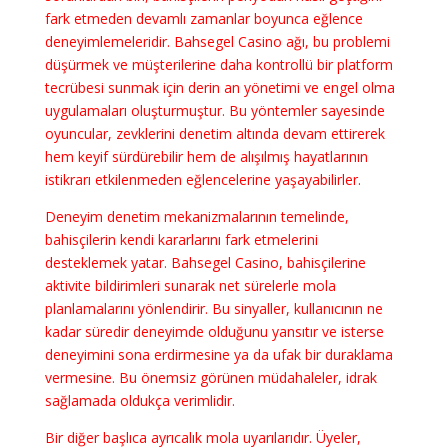
fark etmeden devamlı zamanlar boyunca eğlence
deneyimlemeleridir. Bahsegel Casino ağı, bu problemi
düşürmek ve müşterilerine daha kontrollü bir platform
tecrübesi sunmak için derin an yönetimi ve engel olma
uygulamaları oluşturmuştur. Bu yöntemler sayesinde
oyuncular, zevklerini denetim altında devam ettirerek
hem keyif sürdürebilir hem de alışılmış hayatlarının
istikrarı etkilenmeden eğlencelerine yaşayabilirler.
Deneyim denetim mekanizmalarının temelinde,
bahisçilerin kendi kararlarını fark etmelerini
desteklemek yatar. Bahsegel Casino, bahisçilerine
aktivite bildirimleri sunarak net sürelerle mola
planlamalarını yönlendirir. Bu sinyaller, kullanıcının ne
kadar süredir deneyimde olduğunu yansıtır ve isterse
deneyimini sona erdirmesine ya da ufak bir duraklama
vermesine. Bu önemsiz görünen müdahaleler, idrak
sağlamada oldukça verimlidir.
Bir diğer başlıca ayrıcalık mola uyarılarıdır. Üyeler,