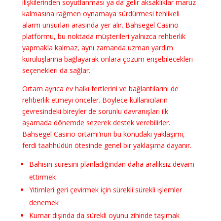
ilişkilerinden soyutlanması ya da gelir aksaklıklar maruz
kalmasına rağmen oynamaya sürdürmesi tehlikeli
alarm unsurları arasında yer alır. Bahsegel Casino
platformu, bu noktada müşterileri yalnızca rehberlik
yapmakla kalmaz, aynı zamanda uzman yardım
kuruluşlarına bağlayarak onlara çözüm erişebilecekleri
seçenekleri da sağlar.
Ortam ayrıca ev halkı fertlerini ve bağlantılarını de
rehberlik etmeyi önceler. Böylece kullanıcıların
çevresindeki bireyler de sorunlu davranışları ilk
aşamada dönemde sezerek destek verebilirler.
Bahsegel Casino ortamı’nun bu konudaki yaklaşımı,
ferdi taahhüdün ötesinde genel bir yaklaşıma dayanır.
Bahisin süresini planladığından daha aralıksız devam
ettirmek
Yitimleri geri çevirmek için sürekli sürekli işlemler
denemek
Kumar dışında da sürekli oyunu zihinde taşımak