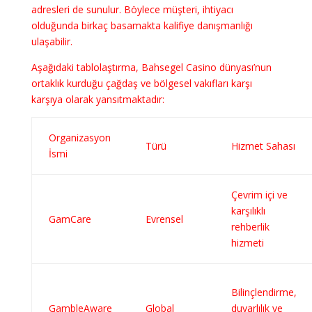
adresleri de sunulur. Böylece müşteri, ihtiyacı
olduğunda birkaç basamakta kalifiye danışmanlığı
ulaşabilir.
Aşağıdaki tablolaştırma, Bahsegel Casino dünyası’nun
ortaklık kurduğu çağdaş ve bölgesel vakıfları karşı
karşıya olarak yansıtmaktadır:
Organizasyon
Türü
Hizmet Sahası
İsmi
Çevrim içi ve
karşılıklı
GamCare
Evrensel
rehberlik
hizmeti
Bilinçlendirme,
GambleAware
Global
duyarlılık ve