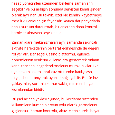
hesap yönetimleri üzerinden bekleme zamanlarını
seçebilir ve bu aralığın sonunda servisten kendiliğinden
olarak ayrılırlar. Bu teknik, özellikle kendini kaybetmeye
meyilli kullanıcılar için faydalıdır. Ayrıca dar periyotlarla
bahis süresini durdurmak, kullanıcıların daha kontrollü
hamleler almasına teşvik eder.
Zaman idare mekanizmaları aynı zamanda sakıncalı
aktivite hareketlerinin bertaraf edilmesinde de değerli
rol yer alır. Bahsegel Casino platformu, eğlence
dönemlerinin verilerini kullanıcılara göstererek onların
kendi tarzlarını değerlendirmelerini mümkün kılar. Bir
üye devamlı olarak aralıksız oturumlar katılıyorsa,
altyapı bunu tanıyarak uyarılar sağlayabilir. Bu tür hızlı
yaklaşımlar, sorumlu kumar yaklaşımının en hayati
kısımlarından biridir.
Bilişsel açıdan yaklaşıldığında, bu kısıtlama sistemleri
kullanıcıların kumarı bir oyun yolu olarak görmelerini
güçlendirir. Zaman kontrolü, aktivitelerin sürekli hayat