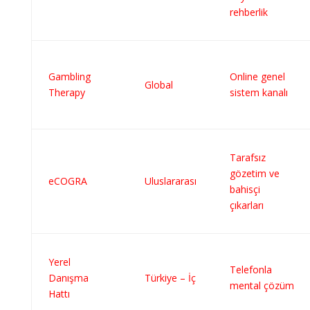
rehberlik
Gambling
Online genel
Global
Therapy
sistem kanalı
Tarafsız
gözetim ve
eCOGRA
Uluslararası
bahisçi
çıkarları
Yerel
Telefonla
Danışma
Türkiye – İç
mental çözüm
Hattı