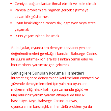
Cemiyet bağlantılardan ihmal etmek ve izole olmak
Parasal problemlere rağmen gerçekleştirmeye
devamlılık göstermek
Oyun bırakıldığında rahatsızlık, agresyon veya stres
yaşamak
Rutin yaşam işlerini bozmak
Bu bulgular, oyunculara deneyim tarzlarını yeniden
değerlendirmeleri gerektiğini kanıtlar. Bahsegel Casino,
bu şuuru artırmak için aralıksız imkan temin eder ve
katılımcılarını yardımsız geri çekilmez.
Bahisçilere Sunulan Koruma Hizmetleri
İnternet eğlence deneyiminde katılımcıların emniyetli ve
güvende deneyimlemeleri için yalnızca oyunların
mükemmelliği eksik kalır; aynı zamanda güçlü ve
ulaşılabilir bir yardım yardım altyapısı da büyük
hassasiyet taşır. Bahsegel Casino dünyası,
oyuncularının karşılaştıkları her türlü problem ya da