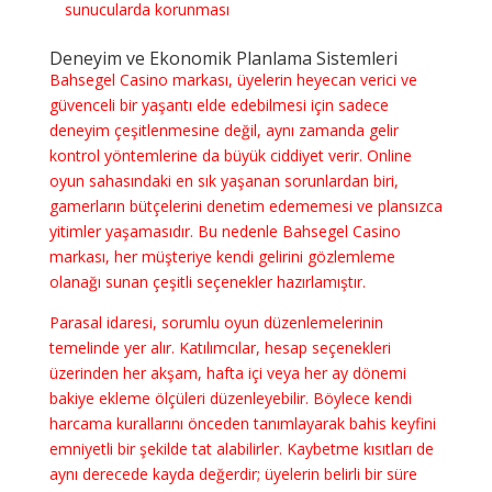
sunucularda korunması
Deneyim ve Ekonomik Planlama Sistemleri
Bahsegel Casino markası, üyelerin heyecan verici ve
güvenceli bir yaşantı elde edebilmesi için sadece
deneyim çeşitlenmesine değil, aynı zamanda gelir
kontrol yöntemlerine da büyük ciddiyet verir. Online
oyun sahasındaki en sık yaşanan sorunlardan biri,
gamerların bütçelerini denetim edememesi ve plansızca
yitimler yaşamasıdır. Bu nedenle Bahsegel Casino
markası, her müşteriye kendi gelirini gözlemleme
olanağı sunan çeşitli seçenekler hazırlamıştır.
Parasal idaresi, sorumlu oyun düzenlemelerinin
temelinde yer alır. Katılımcılar, hesap seçenekleri
üzerinden her akşam, hafta içi veya her ay dönemi
bakiye ekleme ölçüleri düzenleyebilir. Böylece kendi
harcama kurallarını önceden tanımlayarak bahis keyfini
emniyetli bir şekilde tat alabilirler. Kaybetme kısıtları de
aynı derecede kayda değerdir; üyelerin belirli bir süre