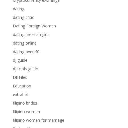
Cryptocurrency exchange
dating
dating critic
Dating Foreign Women
dating mexican girls
dating online
dating over 40
dj guide
dj tools guide
Dll Files
Education
extrabet
filipino brides
filipino women
filipino women for marriage