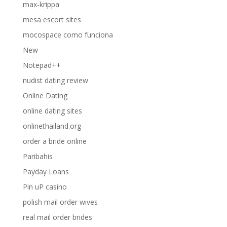
max-krippa
mesa escort sites
mocospace como funciona
New
Notepad++
nudist dating review
Online Dating
online dating sites
onlinethailand.org
order a bride online
Paribahis
Payday Loans
Pin uP casino
polish mail order wives
real mail order brides