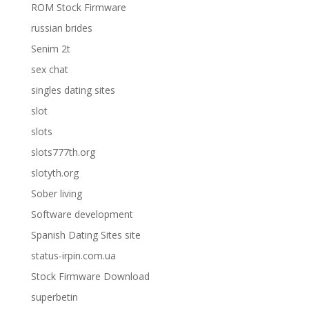
ROM Stock Firmware
russian brides
Senim 2t
sex chat
singles dating sites
slot
slots
slots777th.org
slotyth.org
Sober living
Software development
Spanish Dating Sites site
status-irpin.com.ua
Stock Firmware Download
superbetin