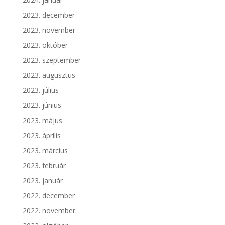
2023. december
2023. november
2023. október
2023. szeptember
2023. augusztus
2023. július
2023. június
2023. május
2023. április
2023. március
2023. február
2023. január
2022. december
2022. november