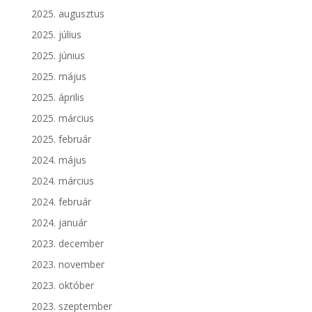
2025. augusztus
2025. július
2025. június
2025. május
2025. április
2025. március
2025. február
2024. május
2024. március
2024. február
2024. január
2023. december
2023. november
2023. október
2023. szeptember