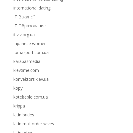
international dating
IT Вакансії
IT Образование
itlviv.org.ua
japanese women
jomasport.com.ua
karabasmedia
kievtime.com
konvektors.kiev.ua
kopy
kotelteplo.com.ua
krippa
latin brides
latin mail order wives
latin wives