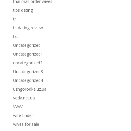
thai mail order wives
tips dating
tr
ts dating review
txt
Uncategorized
Uncategorized1
uncategorized2
Uncategorized3
Uncategorized4
uzhgorodka.uz.ua
veda.net.ua
VVVV
wife finder
wives for sale