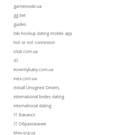
gameinside.ua
gg bet
guides
hiki hookup dating mobile app
hot or not connexion
iclub.com.ua
ID
ilovemybaby.com.ua
inex.com.ua
Install Unsigned Drivers
international brides dating
international dating
IT Вакансії
IT Образование
itlviv.org.ua