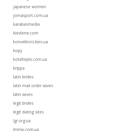
japanese women
jomasport.com.ua
karabasmedia
kievtime.com
konvektors.kiev.ua
kopy
kotelteplo.com.ua
krippa
latin brides
latin mail order wives
latin wives
legit brides
legit dating sites
lgr.org.ua
lmmp.com.ua