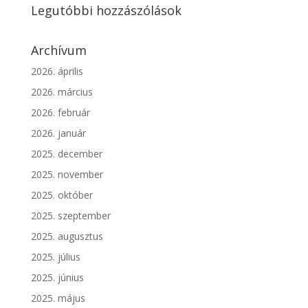
Legutóbbi hozzászólások
Archívum
2026. április
2026. március
2026. február
2026. január
2025. december
2025. november
2025. október
2025. szeptember
2025. augusztus
2025. július
2025. június
2025. május