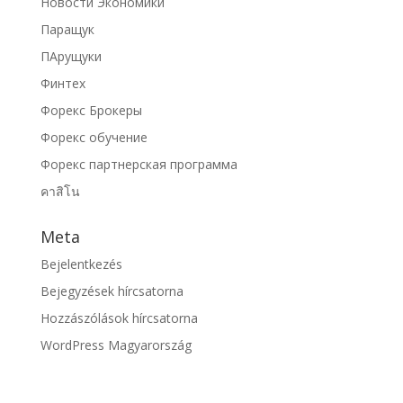
Новости Экономики
Паращук
ПАрущуки
Финтех
Форекс Брокеры
Форекс обучение
Форекс партнерская программа
คาสิโน
Meta
Bejelentkezés
Bejegyzések hírcsatorna
Hozzászólások hírcsatorna
WordPress Magyarország