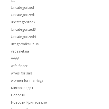
txt
Uncategorized
Uncategorized1
uncategorized2
Uncategorized3
Uncategorized4
uzhgorodka.uz.ua
veda.net.ua
VVVV
wife finder
wives for sale
women for marriage
Микрокредит
Новости
Новости Криптовалют