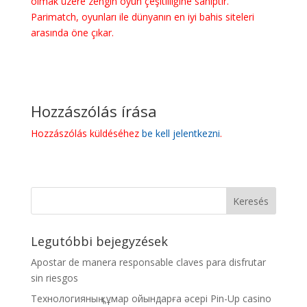
olmak üzere zengin oyun çeşitliliğine sahiptir.
Parimatch, oyunları ile dünyanın en iyi bahis siteleri
arasında öne çıkar.
Hozzászólás írása
Hozzászólás küldéséhez
be kell jelentkezni
.
Legutóbbi bejegyzések
Apostar de manera responsable claves para disfrutar
sin riesgos
Технологияның құмар ойындарға әсері Pin-Up casino