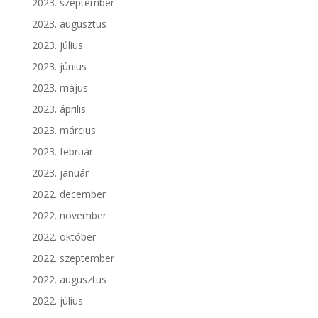
2023. szeptember
2023. augusztus
2023. július
2023. június
2023. május
2023. április
2023. március
2023. február
2023. január
2022. december
2022. november
2022. október
2022. szeptember
2022. augusztus
2022. július