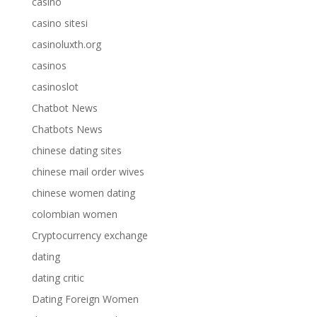
casino
casino sitesi
casinoluxth.org
casinos
casinoslot
Chatbot News
Chatbots News
chinese dating sites
chinese mail order wives
chinese women dating
colombian women
Cryptocurrency exchange
dating
dating critic
Dating Foreign Women