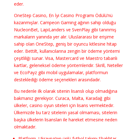
eder.
OneStep Casino, En İyi Casino Programı Ödülü’nü
kazanmışlar. Campeon Gaming ağının sahip olduğu
NucleonBet, LapiLanders ve SvenPlay gibi tanınmış
markaların yanında yer alır. Uluslararası bir erişime
sahip olan OneStep, geniş bir oyuncu kitlesine hitap
eder. Bettilt, kullanıcılarına zengin bir ödeme yöntemi
çeşitliliği sunar. Visa, Mastercard ve Maestro tabanlı
kartlar, geleneksel ödeme yöntemleridir. Skrill, Neteller
ve EcoPayz gibi mobil uygulamalar, platformun
desteklediği ödeme seçenekleri arasındadır.
Bu nedenle ilk olarak sitenin lisanslı olup olmadığına
bakmanız gerekiyor. Curaca, Malta, Karadağ gibi
ülkeler, casino oyun siteleri için lisans vermektedir.
Ülkemizde bu tarz sitelerin yasal olmaması, sitelerin
başka ülkelerin lisansları ile hareket etmesine neden
olmaktadır.
Platform, Ukrayna’nın ünlü futbol takımı Shakhtar