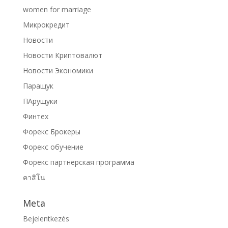
women for marriage
Микрокредит
Новости
Новости Криптовалют
Новости Экономики
Паращук
ПАрущуки
Финтех
Форекс Брокеры
Форекс обучение
Форекс партнерская программа
คาสิโน
Meta
Bejelentkezés