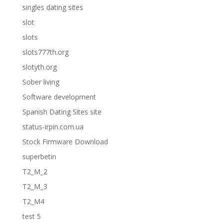
singles dating sites
slot
slots
slots777th.org
slotyth.org
Sober living
Software development
Spanish Dating Sites site
status-irpin.com.ua
Stock Firmware Download
superbetin
T2_M_2
T2_M_3
T2_M4
test 5